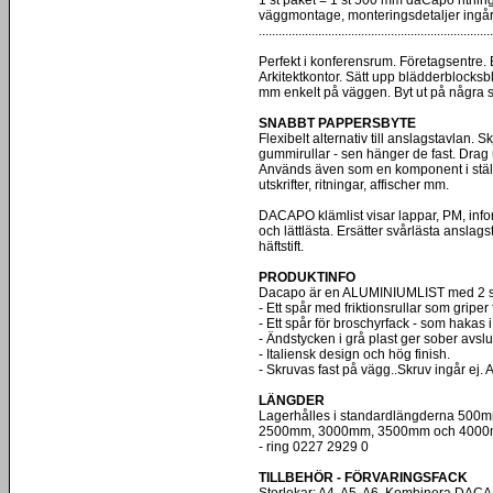
väggmontage, monteringsdetaljer ingår
.......................................................................
Perfekt i konferensrum. Företagsentre. B
Arkitektkontor. Sätt upp blädderblocksblad
mm enkelt på väggen. Byt ut på några 
SNABBT PAPPERSBYTE
Flexibelt alternativ till anslagstavlan. S
gummirullar - sen hänger de fast. Drag u
Används även som en komponent i ställ
utskrifter, ritningar, affischer mm.
DACAPO klämlist visar lappar, PM, in
och lättlästa. Ersätter svårlästa anslags
häftstift.
PRODUKTINFO
Dacapo är en ALUMINIUMLIST med 2 s
- Ett spår med friktionsrullar som griper
- Ett spår för broschyrfack - som hakas i 
- Ändstycken i grå plast ger sober avslut
- Italiensk design och hög finish.
- Skruvas fast på vägg..Skruv ingår ej.
LÄNGDER
Lagerhålles i standardlängderna 50
2500mm, 3000mm, 3500mm och 4000mm.
- ring 0227 2929 0
TILLBEHÖR - FÖRVARINGSFACK
Storlekar: A4, A5, A6. Kombinera DACAP