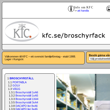
Info om KFC
->
att handla
Besök gärna vår
Välkommen till KFC – ett svenskt familjeföretag - etabl 1988.
Lager i Kungsör.
1
BROSCHYRSTÄLL
1.1
PORTABLA
1.2
GOLV
1.3
VÄGG
1.3.1
Broschyrställ 1xA6
1.3.2
Broschyrställ 1xA5
1.3.3
Broschyrställ 1XA4
1.3.5
Broschyrställ 3xA4
1.3.8
DACAPO list 8xA6
1.3.9
DACAPO list 3xA5