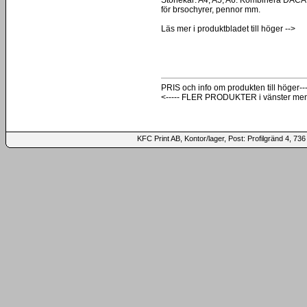
för brsochyrer, pennor mm.
Läs mer i produktbladet till höger -->
PRIS och info om produkten till höger---
<----- FLER PRODUKTER i vänster me
KFC Print AB, Kontor/lager, Post: Profilgränd 4,