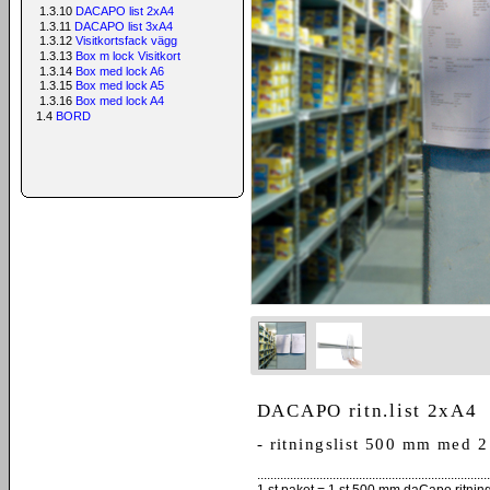
1.3.10
DACAPO list 2xA4
1.3.11
DACAPO list 3xA4
1.3.12
Visitkortsfack vägg
1.3.13
Box m lock Visitkort
1.3.14
Box med lock A6
1.3.15
Box med lock A5
1.3.16
Box med lock A4
1.4
BORD
DACAPO ritn.list 2xA4
- ritningslist 500 mm med 2
.......................................................................
1 st paket = 1 st 500 mm daCapo ritnings