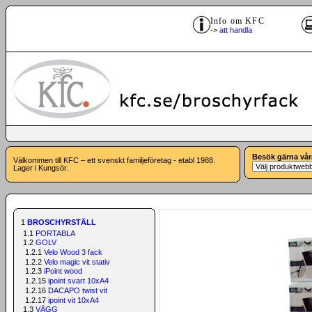
Info om KFC
->
att handla
Besök gärna vår
Välkommen till KFC – ett svenskt familjeföretag - etabl 1988.
Lager i Kungsör.
1
BROSCHYRSTÄLL
1.1
PORTABLA
1.2
GOLV
1.2.1
Velo Wood 3 fack
1.2.2
Velo magic vit stativ
1.2.3
iPoint wood
1.2.15
ipoint svart 10xA4
1.2.16
DACAPO twist vit
1.2.17
ipoint vit 10xA4
1.3
VÄGG