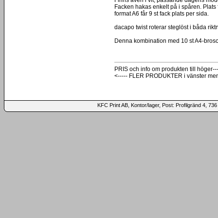
Facken hakas enkelt på i spåren. Plats fö
format A6 får 9 st fack plats per sida.
dacapo twist roterar steglöst i båda rikt
Denna kombination med 10 st A4-broschy
PRIS och info om produkten till höger---
<----- FLER PRODUKTER i vänster me
KFC Print AB, Kontor/lager, Post: Profilgränd 4,