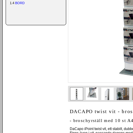
1.4
BORD
DACAPO twist vit - bros
- broschyrställ med 10 st 
DaCapo iPoint twist vit, ett stabilt, dubb
Finns även i vit, passande dagens moder