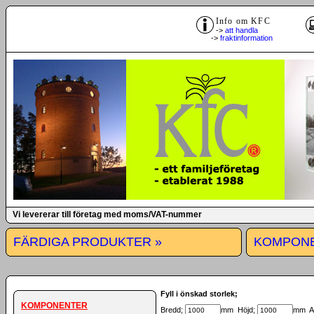
Info om KFC
->
att handla
->
fraktinformation
Vi levererar till företag med moms/VAT-nummer
FÄRDIGA PRODUKTER »
KOMPONE
Fyll i önskad storlek;
KOMPONENTER
Bredd;
mm Höjd;
mm An