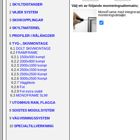
1
SKYLTDISTANSER
Välj ett av följande monteringsalternativ;
MonoFrame med integrerade
2
VAJER SYSTEM
monteringsdetaljer.
3
SKIVKOPPLINGAR
4
SKYLTMATERIEL
5
PROFILER I RÅLÄNGDER
6
TYG-, SKIVMONTAGE
6.1
DOLT SKIVMONTAGE
6.2
FRAMFRAME
6.2.1
1500x500 kompl
6.2.2
2000x800 kompl
6.2.3
2000x1000 kompl
6.2.4
2500x1500 kompl
6.2.5
2500x2500 Kompl
6.2.6
3000x2500 Kompl
6.2.7
Väggfäste
6.2.8
Fot
6.2.9
Fot extra stabil
6.3
MONOFRAME SLIM
7
UTOMHUS RAM, FLAGGA
8
SOISTES MODULSYSTEM
9
VÄGVISNINGSSYSTEM
10
SPECIALTILLVERKNING