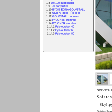
1.8
70x100 dubbelsidig
1.9
För surfplattor
1.10
BYGG EGNA GOLVSTÄLL
1.11
STATIV OCH FÖTTER
1.12
GOLVSTÄLL banners
1.13
PYLONER inomhus
1.14
PYLONER utomhus
1.14.1
Pylo outdoor 40
1.14.2
Pylo outdoor 60
1.14.3
Pylo outdoor 80
GOLVSTÄLL
Soiste
- Skyltp
Soistes Pylo