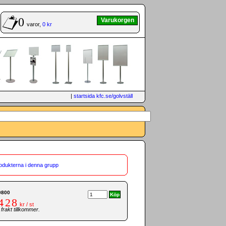
0
Varukorgen
varor,
0 kr
|
startsida kfc.se/golvställ
rodukterna i denna grupp
0800
428
kr / st
rakt tillkommer.