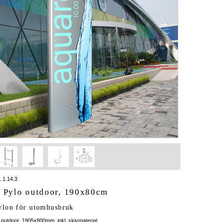
 1.14.3
s Pylo outdoor, 190x80cm
ylon för utomhusbruk
 outdoor, 1905x800mm, inkl. skivmaterial.