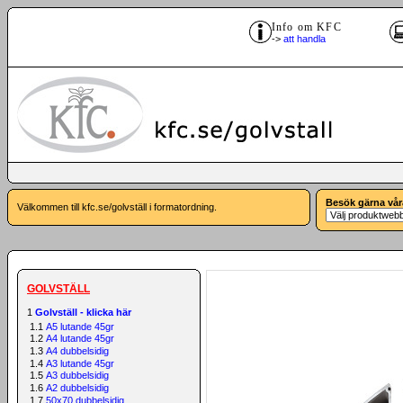
Info om KFC
->
att handla
Besök gärna vår
Välkommen till kfc.se/golvställ i formatordning.
GOLVSTÄLL
1
Golvställ - klicka här
1.1
A5 lutande 45gr
1.2
A4 lutande 45gr
1.3
A4 dubbelsidig
1.4
A3 lutande 45gr
1.5
A3 dubbelsidig
1.6
A2 dubbelsidig
1.7
50x70 dubbelsidig