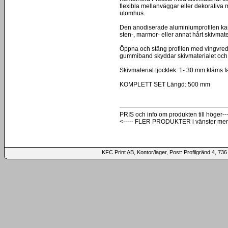
flexibla mellanväggar eller dekorativa
utomhus.
Den anodiserade aluminiumprofilen kan 
sten-, marmor- eller annat hårt skivmate
Öppna och stäng profilen med vingvrede
gummiband skyddar skivmaterialet och
Skivmaterial tjocklek: 1- 30 mm kläms fa
KOMPLETT SET Längd: 500 mm
PRIS och info om produkten till höger---
<----- FLER PRODUKTER i vänster me
KFC Print AB, Kontor/lager, Post: Profilgränd 4,