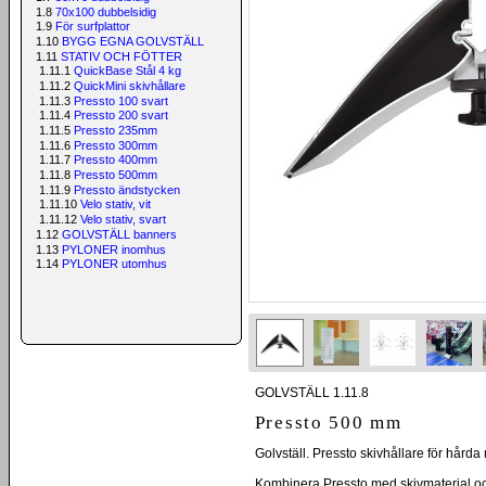
1.8
70x100 dubbelsidig
1.9
För surfplattor
1.10
BYGG EGNA GOLVSTÄLL
1.11
STATIV OCH FÖTTER
1.11.1
QuickBase Stål 4 kg
1.11.2
QuickMini skivhållare
1.11.3
Pressto 100 svart
1.11.4
Pressto 200 svart
1.11.5
Pressto 235mm
1.11.6
Pressto 300mm
1.11.7
Pressto 400mm
1.11.8
Pressto 500mm
1.11.9
Pressto ändstycken
1.11.10
Velo stativ, vit
1.11.12
Velo stativ, svart
1.12
GOLVSTÄLL banners
1.13
PYLONER inomhus
1.14
PYLONER utomhus
GOLVSTÄLL 1.11.8
Pressto 500 mm
Golvställ. Pressto skivhållare för hårda
Kombinera Pressto med skivmaterial och