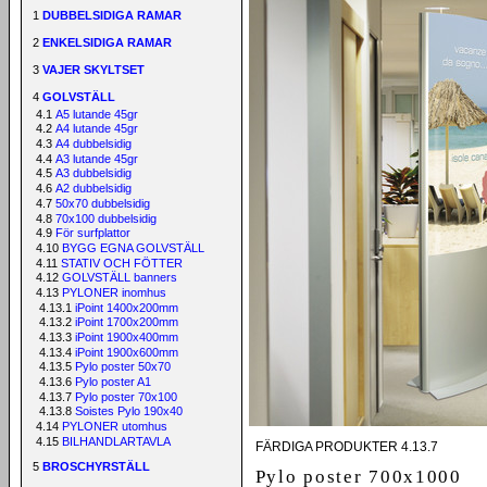
1
DUBBELSIDIGA RAMAR
2
ENKELSIDIGA RAMAR
3
VAJER SKYLTSET
4
GOLVSTÄLL
4.1
A5 lutande 45gr
4.2
A4 lutande 45gr
4.3
A4 dubbelsidig
4.4
A3 lutande 45gr
4.5
A3 dubbelsidig
4.6
A2 dubbelsidig
4.7
50x70 dubbelsidig
4.8
70x100 dubbelsidig
4.9
För surfplattor
4.10
BYGG EGNA GOLVSTÄLL
4.11
STATIV OCH FÖTTER
4.12
GOLVSTÄLL banners
4.13
PYLONER inomhus
4.13.1
iPoint 1400x200mm
4.13.2
iPoint 1700x200mm
4.13.3
iPoint 1900x400mm
4.13.4
iPoint 1900x600mm
4.13.5
Pylo poster 50x70
4.13.6
Pylo poster A1
4.13.7
Pylo poster 70x100
4.13.8
Soistes Pylo 190x40
4.14
PYLONER utomhus
4.15
BILHANDLARTAVLA
FÄRDIGA PRODUKTER 4.13.7
5
BROSCHYRSTÄLL
Pylo poster 700x1000