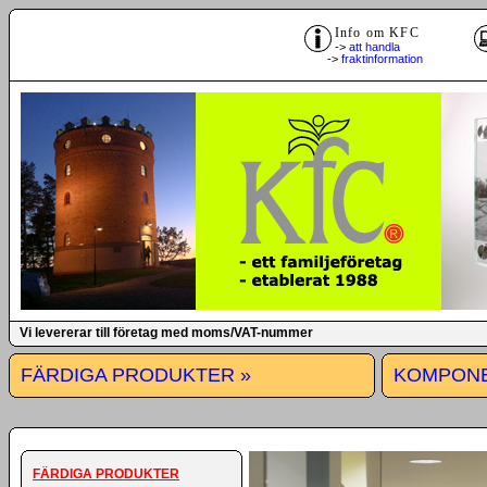
Info om KFC
->
att handla
->
fraktinformation
Vi levererar till företag med moms/VAT-nummer
FÄRDIGA PRODUKTER »
KOMPONE
FÄRDIGA PRODUKTER