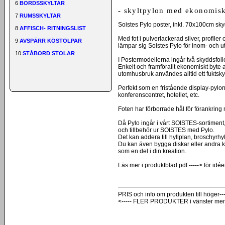
6
BORDSSKYLTAR
- skyltpylon med ekonomis
7
RUMSSKYLTAR
Soistes Pylo poster, inkl. 70x100cm sky
8
AFFISCH- RITNINGSLIST
Med fot i pulverlackerad silver, profile
9
AVSPÄRR KÖSTOLPAR
lämpar sig Soistes Pylo för inom- och 
10
STÅBORD STOLAR
I Postermodellerna ingår två skyddsfolier
Enkelt och framförallt ekonomiskt byte 
utomhusbruk användes alltid ett fuktsk
Perfekt som en fristående display-pylon v
konferenscentret, hotellet, etc.
Foten har förborrade hål för förankrin
Då Pylo ingår i vårt SOISTES-sortiment,
och tillbehör ur SOISTES med Pylo.
Det kan addera till hyllplan, broschyrhyll
Du kan även bygga diskar eller andra k
som en del i din kreation.
Läs mer i produktblad.pdf -----> för idée
PRIS och info om produkten till höger---
<----- FLER PRODUKTER i vänster me