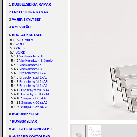
1
DUBBELSIDIGA RAMAR
2
ENKELSIDIGA RAMAR
3
VAJER SKYLTSET
4
GOLVSTÄLL
5
BROSCHYRSTÄLL
5.1
PORTABLA
5.2
GOLV
5.3
VÄGG
5.4
BORD
5.4.1
Visitkortsfack 1L
5.4.2
Visitkortsfack Stående
5.4.3
Visitkortsställ 4L
5.4.4
Visitkortsställ 8L
5.4.5
Broschyrställ 1xA6
5.4.6
Broschyrställ 1xA5
5.4.7
Broschyrställ 1xA5L
5.4.8
Broschyrställ 1xA4
5.4.12
Broschyrställ 3xA4
5.4.13
Broschyrställ 4xA4
5.4.18
Storpack 80 st A6
5.4.19
Storpack 80 st A5
5.4.20
Storpack 36 st A4
6
BORDSSKYLTAR
7
RUMSSKYLTAR
8
AFFISCH- RITNINGSLIST
9
AVSPÄRR KÖSTOLPAR