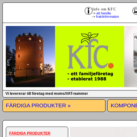
Info om KFC
->
att handla
->
fraktinformation
Vi levererar till företag med moms/VAT-nummer
FÄRDIGA PRODUKTER »
KOMPONE
FÄRDIGA PRODUKTER