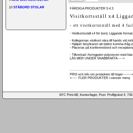
10
STÅBORD STOLAR
FÄRDIGA PRODUKTER 5.4.3
Visitkortsställ x4 Ligga
- ett visitkortstställ med 4 f
- Visitkortsställ x4 för bord, Liggande format
- Kollegornas visitkort nära till hands vid mö
- Hjälper besökaren att bättre komma ihåg er
- Placeras på konferensbord och receptions
- Tillverkad i formgjuten polystyren med klar
LÄS MER UNDER SNABBFAKTA ---->
PRIS och info om produkten till höger------->
<----- FLER PRODUKTER i vänster meny
KFC Print AB, Kontor/lager, Post: Profilgränd 4,