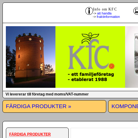
Info om KFC
->
att handla
->
fraktinformation
Vi levererar till företag med moms/VAT-nummer
FÄRDIGA PRODUKTER »
KOMPONE
FÄRDIGA PRODUKTER