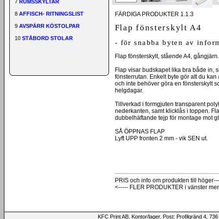
7
RUMSSKYLTAR
FÄRDIGA PRODUKTER 1.1.3
8
AFFISCH- RITNINGSLIST
Flap fönsterskylt A4
9
AVSPÄRR KÖSTOLPAR
10
STÅBORD STOLAR
- för snabba byten av infor
Flap fönsterskylt, stående A4, gångjärn.
Flap visar budskapet lika bra både in, 
fönsterrutan. Enkelt byte gör att du ka
och inte behöver göra en fönsterskylt so
helgdagar.
Tillverkad i formgjuten transparent pol
nederkanten, samt klicklås i toppen. Fla
dubbelhäftande tejp för montage mot gl
SÅ ÖPPNAS FLAP
Lyft UPP fronten 2 mm - vik SEN ut.
PRIS och info om produkten till höger---
<----- FLER PRODUKTER i vänster me
KFC Print AB, Kontor/lager, Post: Profilgränd 4,