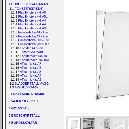
1
DUBBELSIDIGA RAMAR
1.1
FÖNSTERSKYLTAR
1.1.1
Flap fönsterskylt A5
1.1.2
Flap fönsterskylt A5L
1.1.3
Flap fönsterskylt A4
1.1.4
Flap fönsterskylt A4L
1.1.5
Flap fönsterskylt A3L
1.1.6
Fönsterficka A4 silver
1.1.7
Fönsterficka A3 silver
1.1.8
Fönsterficka 50x70 sil
1.1.9
Fönsterficka 70x100 s
1.1.10
Fönster A4 svart
1.1.11
Fönster A3 svart
1.1.12
Fönsterficka 50x70
1.1.13
Fönsterficka 70x100
1.1.15
Affischficka, A7
1.1.16
Affischficka, A6
1.1.17
Affischficka, A5
1.1.18
Affischficka, A4
1.1.19
Affischficka, A3
1.2
BLÄDDERSTÄLL VÄGG
1.3
A-GOLVPRATARE
2
ENKELSIDIGA RAMAR
3
VAJER SKYLTSET
4
GOLVSTÄLL
5
BROSCHYRSTÄLL
6
BORDSSKYLTAR