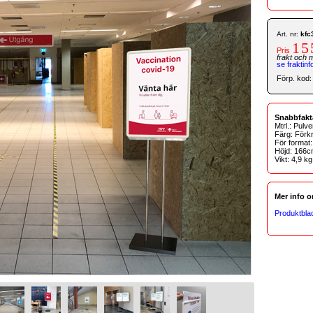
Art. nr:
kfc
15
Pris
frakt och 
se fraktinf
Förp. kod:
Snabbfakt
Mtrl.: Pulv
Färg: Förkr
För format
Höjd: 166c
Vikt: 4,9 kg
Mer info 
Produktbla