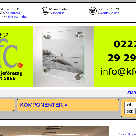
Info om KFC
Mina Sidor
0227 - 29 29 0
->
att handla
->
logga in
->
kontakta oss
>
fraktinformation
|
STAR
KOMPONENTER »
Visa alla p