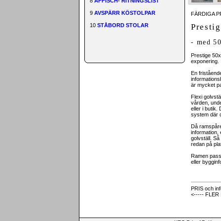
8
AFFISCH- RITNINGSLIST
9
AVSPÄRR KÖSTOLPAR
FÄRDIGA P
Presti
10
STÅBORD STOLAR
- med 5
Prestige 50x
exponering.
En friståend
informationsb
är mycket pa
Flexi golvst
vården, unde
eller i butik.
system där d
Då ramspåre
information,
golvställ. Så
redan på pla
Ramen passar
eller bygginf
PRIS och inf
<----- FLE