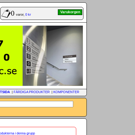
0
Varukorgen
varor,
0 kr
TSIDA
|
FÄRDIGA PRODUKTER
|
KOMPONENTER
rodukterna i denna grupp