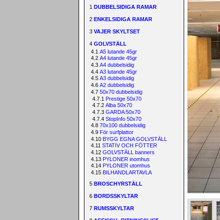
1
DUBBELSIDIGA RAMAR
2
ENKELSIDIGA RAMAR
3
VAJER SKYLTSET
4
GOLVSTÄLL
4.1
A5 lutande 45gr
4.2
A4 lutande 45gr
4.3
A4 dubbelsidig
4.4
A3 lutande 45gr
4.5
A3 dubbelsidig
4.6
A2 dubbelsidig
4.7
50x70 dubbelsidig
4.7.1
Prestige 50x70
4.7.2
Alba 50x70
4.7.3
GARDA 50x70
4.7.4
StopInfo 50x70
4.8
70x100 dubbelsidig
4.9
För surfplattor
4.10
BYGG EGNA GOLVSTÄLL
4.11
STATIV OCH FÖTTER
4.12
GOLVSTÄLL banners
4.13
PYLONER inomhus
4.14
PYLONER utomhus
4.15
BILHANDLARTAVLA
5
BROSCHYRSTÄLL
6
BORDSSKYLTAR
7
RUMSSKYLTAR