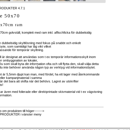
RODUKTER 4.7.1
ge 50x70
0x70cm ram
70cm golvställ, komplett med ram inkl. affischficka för dubbelsidig
e dubbelsidig skyltlösning med fokus på snabbt och enkelt
yte, som samtidigt har låg vikt vilket
ssande för temporär skyltning.
äll är designat att användas som t ex temporär informationsskylt inom
r ombyggnation av lokaler,
 Du som skall byta din information ofta och vill flytta den, skall välja detta
u inte behöver använda någon typ av verktyg vid informationsbytet.
t är 5,5mm djupt kan man, med fördel, ha ett lager med återkommande
 eller kampanjmaterial i samma
 är det bara att skifta när det behövs. Lagret av utskrifter
ts!
 även med folierade eller direktprintade skivmaterial vid t ex vägvisning
ormation.
o om produkten till höger------->
R PRODUKTER i vänster meny