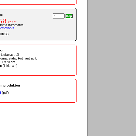
38
58
kr / st
moms tillkommer.
ormation »
 kfc38
a:
erlackerat stål
omat stativ. Fot i antracit.
: 50x70 cm
m (inkl. ram)
om produkten
d
(pdf)