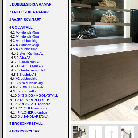
1
DUBBELSIDIGA RAMAR
2
ENKELSIDIGA RAMAR
3
VAJER SKYLTSET
4
GOLVSTÄLL
4.1
A5 lutande 45gr
4.2
A4 lutande 45gr
4.3
A4 dubbelsidig
4.4
A3 lutande 45gr
4.5
A3 dubbelsidig
4.5.1
Swift Ramlös A3
4.5.2
Alba A3
4.5.3
Garda ram A3
4.5.4
GARDA ram A3L
4.5.5
Garda ramlös A3
4.5.6
StopInfo A3
4.6
A2 dubbelsidig
4.7
50x70 dubbelsidig
4.8
70x100 dubbelsidig
4.9
För surfplattor
4.10
BYGG EGNA GOLVSTÄLL
4.11
STATIV OCH FÖTTER
4.12
GOLVSTÄLL banners
4.13
PYLONER inomhus
4.14
PYLONER utomhus
4.15
BILHANDLARTAVLA
5
BROSCHYRSTÄLL
6
BORDSSKYLTAR