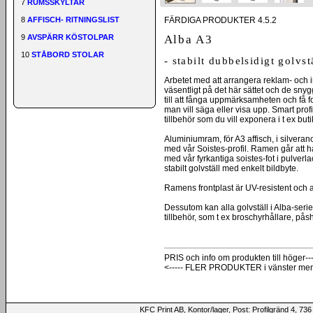
7
RUMSSKYLTAR
FÄRDIGA PRODUKTER 4.5.2
8
AFFISCH- RITNINGSLIST
Alba A3
9
AVSPÄRR KÖSTOLPAR
10
STÅBORD STOLAR
- stabilt dubbelsidigt golvs
Arbetet med att arrangera reklam- och 
väsentligt på det här sättet och de snyg
till att fånga uppmärksamheten och få 
man vill säga eller visa upp. Smart profi
tillbehör som du vill exponera i t ex bu
Aluminiumram, för A3 affisch, i silver
med vår Soistes-profil. Ramen går att 
med vår fyrkantiga soistes-fot i pulverlac
stabilt golvställ med enkelt bildbyte.
Ramens frontplast är UV-resistent och 
Dessutom kan alla golvställ i Alba-ser
tillbehör, som t ex broschyrhållare, påshå
PRIS och info om produkten till höger---
<----- FLER PRODUKTER i vänster me
KFC Print AB, Kontor/lager, Post: Profilgränd 4,