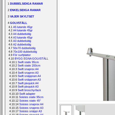
1
DUBBELSIDIGA RAMAR
2
ENKELSIDIGA RAMAR
3
VAJER SKYLTSET
4
GOLVSTÄLL
4.1
A5 lutande 45gr
4.2
A4 lutande 45gr
4.3
A4 dubbelsidig
4.4
A3 lutande 45gr
4.5
A3 dubbelsidig
4.6
A2 dubbelsidig
4.7
50x70 dubbelsidig
4.8
70x100 dubbelsidig
4.9
För surfplattor
4.10
BYGG EGNA GOLVSTÄLL
4.10.1
Swift stativ 95cm
4.10.2
Swift stativ 200cm
4.10.3
Swift snaprex A4
4.10.4
Swift snaprex A3
4.10.5
Swift snäppram A4
4.10.6
Swift snäppram A3
4.10.7
Swift pixquick A4
4.10.8
Swift pixquick A3
4.10.9
Swift broschyrfack
4.10.10
Swift adapter
4.10.11
Soistes stativ 95cm
4.10.12
Soistes stativ 45°
4.10.14
Soistes snaprex A4
4.10.15
Soistes snaprex A3
4.10.17
Soistes snäppr A3
4.10.18
Soistes pixquick A4