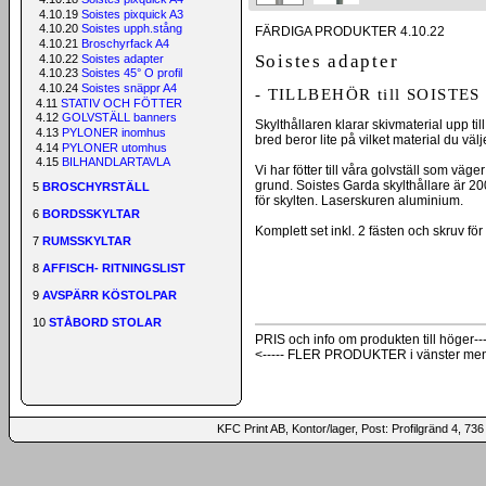
4.10.19
Soistes pixquick A3
4.10.20
Soistes upph.stång
FÄRDIGA PRODUKTER 4.10.22
4.10.21
Broschyrfack A4
Soistes adapter
4.10.22
Soistes adapter
4.10.23
Soistes 45° O profil
4.10.24
Soistes snäppr A4
- TILLBEHÖR till SOISTES 
4.11
STATIV OCH FÖTTER
4.12
GOLVSTÄLL banners
Skylthållaren klarar skivmaterial upp ti
4.13
PYLONER inomhus
bred beror lite på vilket material du välje
4.14
PYLONER utomhus
4.15
BILHANDLARTAVLA
Vi har fötter till våra golvställ som väge
grund. Soistes Garda skylthållare är 2
5
BROSCHYRSTÄLL
för skylten. Laserskuren aluminium.
6
BORDSSKYLTAR
Komplett set inkl. 2 fästen och skruv för
7
RUMSSKYLTAR
8
AFFISCH- RITNINGSLIST
9
AVSPÄRR KÖSTOLPAR
10
STÅBORD STOLAR
PRIS och info om produkten till höger---
<----- FLER PRODUKTER i vänster me
KFC Print AB, Kontor/lager, Post: Profilgränd 4,