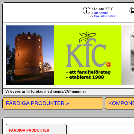
Info om KFC
->
att handla
->
fraktinformation
Vi levererar till företag med moms/VAT-nummer
FÄRDIGA PRODUKTER »
KOMPONE
FÄRDIGA PRODUKTER