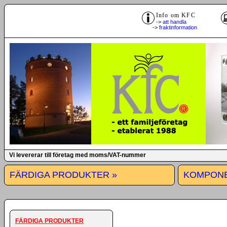
Info om KFC
->
att handla
->
fraktinformation
Vi levererar till företag med moms/VAT-nummer
FÄRDIGA PRODUKTER »
KOMPONE
FÄRDIGA PRODUKTER