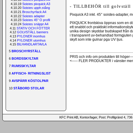
4.10.19
Soistes pixquick A3
- TILLBEHÖR till golvställ
4.10.20
Soistes upph.stång
4.10.21
Broschyrfack A4
Pixquick A3 inkl. 45° soistes-adapter, m
4.10.22
Soistes adapter
4.10.23
Soistes 45° O profil
PIXQUICK frontskiva öppnas som en dörr, 
4.10.24
Soistes snäppr A4
ett snabbt och praktiskt informationsbyt
4.11
STATIV OCH FÖTTER
unika design skyddar budskapet från da
4.12
GOLVSTÄLL banners
i transparent uv-behandlad formgjuten p
4.13
PYLONER inomhus
skylt som inte gulnar pga UV ljus.
4.14
PYLONER utomhus
4.15
BILHANDLARTAVLA
5
BROSCHYRSTÄLL
PRIS och info om produkten till höger---
6
BORDSSKYLTAR
<----- FLER PRODUKTER i vänster me
7
RUMSSKYLTAR
8
AFFISCH- RITNINGSLIST
9
AVSPÄRR KÖSTOLPAR
10
STÅBORD STOLAR
KFC Print AB, Kontor/lager, Post: Profilgränd 4,