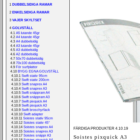
1
DUBBELSIDIGA RAMAR
2
ENKELSIDIGA RAMAR
3
VAJER SKYLTSET
4
GOLVSTÄLL
4.1
A5 lutande 45gr
4.2
A4 lutande 45gr
4.3
A4 dubbelsidig
4.4
A3 lutande 45gr
4.5
A3 dubbelsidig
4.6
A2 dubbelsidig
4.7
50x70 dubbelsidig
4.8
70x100 dubbelsidig
4.9
För surfplattor
4.10
BYGG EGNA GOLVSTÄLL
4.10.1
Swift stativ 95cm
4.10.2
Swift stativ 200cm
4.10.3
Swift snaprex A4
4.10.4
Swift snaprex A3
4.10.5
Swift snäppram A4
4.10.6
Swift snäppram A3
4.10.7
Swift pixquick A4
4.10.8
Swift pixquick A3
4.10.9
Swift broschyrfack
4.10.10
Swift adapter
4.10.11
Soistes stativ 95cm
4.10.12
Soistes stativ 45°
4.10.14
Soistes snaprex A4
FÄRDIGA PRODUKTER 4.10.19
4.10.15
Soistes snaprex A3
4.10.17
Soistes snäppr A3
Soistes pixquick A3
4.10.18
Soistes pixquick A4