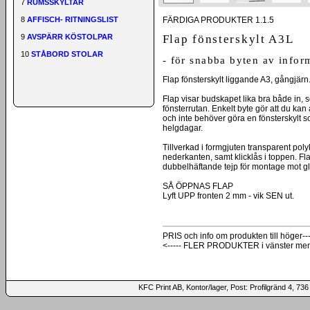
7
RUMSSKYLTAR
FÄRDIGA PRODUKTER 1.1.5
8
AFFISCH- RITNINGSLIST
Flap fönsterskylt A3L
9
AVSPÄRR KÖSTOLPAR
10
STÅBORD STOLAR
- för snabba byten av infor
Flap fönsterskylt liggande A3, gångjärn
Flap visar budskapet lika bra både in, 
fönsterrutan. Enkelt byte gör att du ka
och inte behöver göra en fönsterskylt so
helgdagar.
Tillverkad i formgjuten transparent pol
nederkanten, samt klicklås i toppen. Fla
dubbelhäftande tejp för montage mot gl
SÅ ÖPPNAS FLAP
Lyft UPP fronten 2 mm - vik SEN ut.
PRIS och info om produkten till höger---
<----- FLER PRODUKTER i vänster me
KFC Print AB, Kontor/lager, Post: Profilgränd 4,