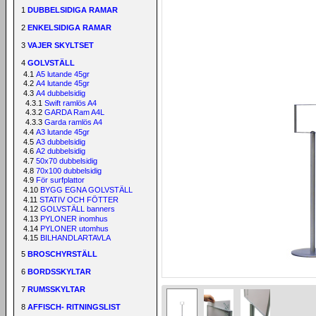
1
DUBBELSIDIGA RAMAR
2
ENKELSIDIGA RAMAR
3
VAJER SKYLTSET
4
GOLVSTÄLL
4.1
A5 lutande 45gr
4.2
A4 lutande 45gr
4.3
A4 dubbelsidig
4.3.1
Swift ramlös A4
4.3.2
GARDA Ram A4L
4.3.3
Garda ramlös A4
4.4
A3 lutande 45gr
4.5
A3 dubbelsidig
4.6
A2 dubbelsidig
4.7
50x70 dubbelsidig
4.8
70x100 dubbelsidig
4.9
För surfplattor
4.10
BYGG EGNA GOLVSTÄLL
4.11
STATIV OCH FÖTTER
4.12
GOLVSTÄLL banners
4.13
PYLONER inomhus
4.14
PYLONER utomhus
4.15
BILHANDLARTAVLA
5
BROSCHYRSTÄLL
6
BORDSSKYLTAR
7
RUMSSKYLTAR
8
AFFISCH- RITNINGSLIST