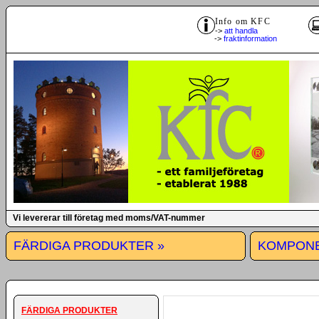
Info om KFC
->
att handla
->
fraktinformation
Vi levererar till företag med moms/VAT-nummer
FÄRDIGA PRODUKTER »
KOMPONE
FÄRDIGA PRODUKTER