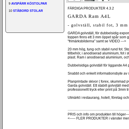
9
AVSPÄRR KÖSTOLPAR
FÄRDIGA PRODUKTER 4.3.2
10
STÅBORD STOLAR
GARDA Ram A4L
- golvställ, stabil fot, 3 m
GARDA golvställ, för dubbelsidig expon
toppen finns ett 3 mm öppet spår som gö
"frimärksbilderna" samt se VIDEO --->
20 mm hög, tung och stabil rund fot. St
tillbehör, i anodiserad aluminium, fot i 
plast. Ram i anodiserad aluminium, och 
Dubbelsidiga golvställ för liggande A4
Snabbt och enkelt informationsbyte av s
Planprintade skivor ( forex, skummad pv
Garda golvställ. Ett stabilt golvställ 
professionellt tryck eller print på 3mm t
Utmärkt i restaurang, hotell, företag o
PRIS och info om produkten till höger---
<----- FLER PRODUKTER i vänster me