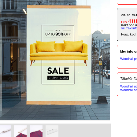
Art. nr:
70.
40
Pris
frakt och 
se fraktinf
Förp. kod
Mer info o
Woodrail p
Tillbehör fö
Woodrail u
Woodrail s