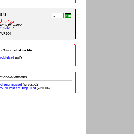
8648
0
kr / set
moms tillkommer.
ormation »
: WR700
m Woodrail affischlist
roduktblad
(pdf)
r woodrail affischlis
pphängningsset
(wrsusp02)
tav 700mm set, förp. 10st
(wr700hk)