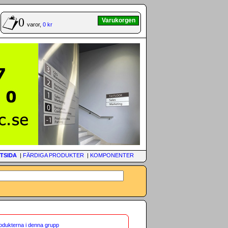
0
Varukorgen
varor,
0 kr
TSIDA
|
FÄRDIGA PRODUKTER
|
KOMPONENTER
rodukterna i denna grupp