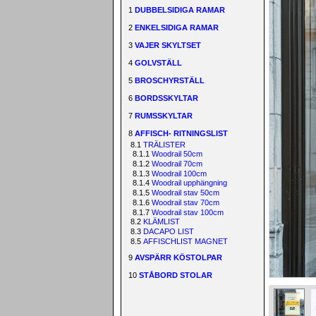
1
DUBBELSIDIGA RAMAR
2
ENKELSIDIGA RAMAR
3
VAJER SKYLTSET
4
GOLVSTÄLL
5
BROSCHYRSTÄLL
6
BORDSSKYLTAR
7
RUMSSKYLTAR
8
AFFISCH- RITNINGSLIST
8.1
TRÄLISTER
8.1.1
Woodrail 50cm
8.1.2
Woodrail 70cm
8.1.3
Woodrail 100cm
8.1.4
Woodrail upphängning
8.1.5
Woodrail stav 50cm
8.1.6
Woodrail stav 70cm
8.1.7
Woodrail stav 100cm
8.2
KLÄMLIST
8.3
DACAPO LIST
8.5
AFFISCHLIST MAGNET
9
AVSPÄRR KÖSTOLPAR
10
STÅBORD STOLAR