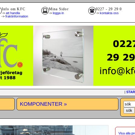
Info om KFC
Mina Sidor
0227 - 29 29 0
->
att handla
->
logga in
->
kontakta oss
>
fraktinformation
|
STAR
KOMPONENTER »
Visa alla p