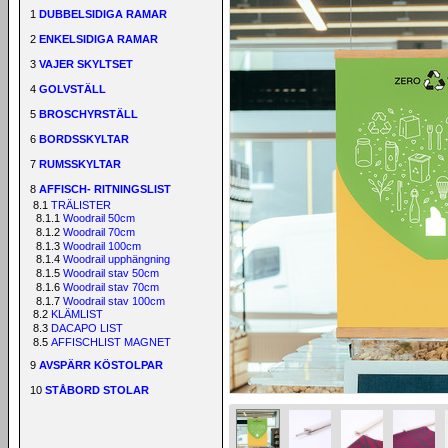
1
DUBBELSIDIGA RAMAR
2
ENKELSIDIGA RAMAR
3
VAJER SKYLTSET
4
GOLVSTÄLL
5
BROSCHYRSTÄLL
6
BORDSSKYLTAR
7
RUMSSKYLTAR
8
AFFISCH- RITNINGSLIST
8.1
TRÄLISTER
8.1.1
Woodrail 50cm
8.1.2
Woodrail 70cm
8.1.3
Woodrail 100cm
8.1.4
Woodrail upphängning
8.1.5
Woodrail stav 50cm
8.1.6
Woodrail stav 70cm
8.1.7
Woodrail stav 100cm
8.2
KLÄMLIST
8.3
DACAPO LIST
8.5
AFFISCHLIST MAGNET
9
AVSPÄRR KÖSTOLPAR
10
STÅBORD STOLAR