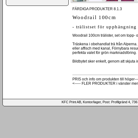
FÄRDIGA PRODUKTER 8.1.3
Woodrail 100cm
- trälistset för upphängning
Woodrail 100cm trälister, set om topp- och
Träskena i obehandlat trä från Alperna
eller affisch med kanal, Förnybara resur
perfekta valet för grön marknadsföring.
Bildbytet sker enkelt, genom att skjuta in
PRIS och info om produkten till höger---
<----- FLER PRODUKTER i vänster me
KFC Print AB, Kontor/lager, Post: Profilgränd 4,