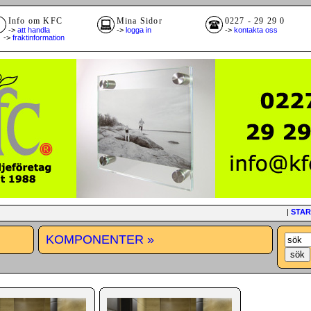
Info om KFC
Mina Sidor
0227 - 29 29 0
->
att handla
->
logga in
->
kontakta oss
>
fraktinformation
|
STAR
KOMPONENTER »