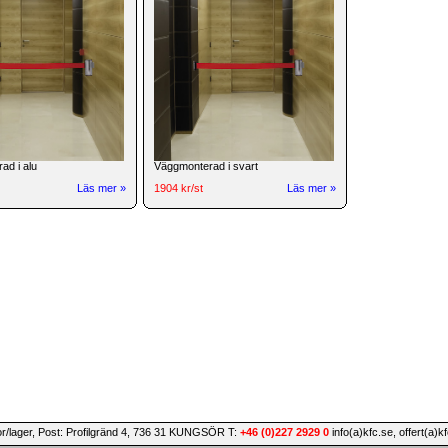
ad i alu
Väggmonterad i svart
Läs mer »
1904 kr/st
Läs mer »
or/lager, Post: Profilgränd 4, 736 31 KUNGSÖR T:
+46 (0)227 2929 0
info(a)kfc.se, offert(a)k