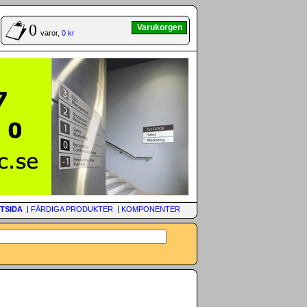
0
Varukorgen
varor,
0 kr
TSIDA
|
FÄRDIGA PRODUKTER
|
KOMPONENTER