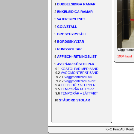
1
DUBBELSIDIGA RAMAR
2
ENKELSIDIGA RAMAR
3
VAJER SKYLTSET
4
GOLVSTÄLL
5
BROSCHYRSTÄLL
6
BORDSSKYLTAR
7
RUMSSKYLTAR
Väggmonter
1904 kr/st
8
AFFISCH- RITNINGSLIST
9
AVSPÄRR KÖSTOLPAR
9.1
KÖSTOLPAR MED BAND
9.2
VÄGGMONTERAT BAND
9.2.1
Väggmonterad i alu
9.2.2
Väggmonterad i svart
9.4
TILLBEHÖR STOPPER
9.5
TEMPORÄR M. TOPP
9.6
TEMPORÄR + LÄTTVIKT
10
STÅBORD STOLAR
KFC Print AB, Kont