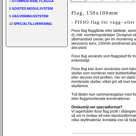
7
UTOMHUS RAM, FLAGGA
8
SOISTES MODULSYSTEM
Flag, 150x100mm
9
VÄGVISNINGSSYSTEM
- FISSO flag för vägg- eller
10
SPECIALTILLVERKNING
Fisso flag flaggfäste eller takfäste, a
d), inkl. monteringsdetaljer. Designat v
ytbehandlad zamac ger en montering av f
skruvarna syns, 150mm anodiserad alum
abs-plast.
Fisso flag används som flaggskylt för fol
enkelsidigt.
Fisso flag kan även användas som bärand
skyltar som monteras med dubbelhäftand
eller skruvas mot profilen. Ger en stabil k
monterade skyltar, vilket gör att man ka
skyltämne.
Två fästen kan sammankopplas med flag j
eller flaggmonterade konstruktioner.
Önskemål om specialformat?
Vi lagerhåller fisso flag profil i rålän
så om ni önskar ett icke-standardformat 
olika skyltmaterial, kontakta oss så hjälp