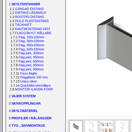
1
SKYLTDISTANSER
1.1
GÄNGAD DISTANS
1.2
DISTANS LÅSSKRUV
1.3
ROSTFRI DISTANS
1.4
DOLD PLASTDISTANS
1.5
TÄCKHATT
1.6
KANTMONTERAD DIST
1.7
FLAGGSKYLT HÅLLARE
1.7.1
Flag, 150x100mm
1.7.2
Flag, 300x100mm
1.7.3
Flag, 450x100mm
1.7.4
Flag, 600x100mm
1.7.5
Flag joint, 300mm
1.7.6
Flag joint, 450mm
1.7.7
Flag joint, 600mm
1.7.8
Flag joint, 650mm
1.7.9
Flag joint, 900mm
1.7.11
Fisso flagfix
1.7.12
Flaggfäste 100 mm
1.7.13
Unico silver
1.7.14
QuickMini skivhållare
1.8
MONTÖR-/LAGER-FÖRP.
2
VAJER SYSTEM
3
SKIVKOPPLINGAR
4
SKYLTMATERIEL
5
PROFILER I RÅLÄNGDER
6
TYG-, SKIVMONTAGE