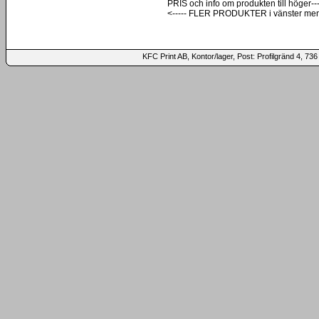
PRIS och info om produkten till höger---
<----- FLER PRODUKTER i vänster me
KFC Print AB, Kontor/lager, Post: Profilgränd 4,