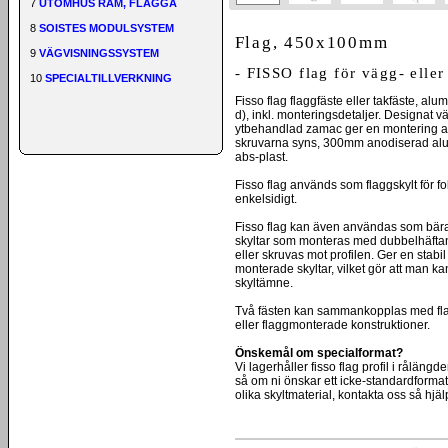
7
UTOMHUS RAM, FLAGGA
8
SOISTES MODULSYSTEM
Flag, 450x100mm
9
VÄGVISNINGSSYSTEM
- FISSO flag för vägg- eller
10
SPECIALTILLVERKNING
Fisso flag flaggfäste eller takfäste, a
d), inkl. monteringsdetaljer. Designat v
ytbehandlad zamac ger en montering av f
skruvarna syns, 300mm anodiserad alum
abs-plast.
Fisso flag används som flaggskylt för fol
enkelsidigt.
Fisso flag kan även användas som bärand
skyltar som monteras med dubbelhäftand
eller skruvas mot profilen. Ger en stabil k
monterade skyltar, vilket gör att man ka
skyltämne.
Två fästen kan sammankopplas med flag j
eller flaggmonterade konstruktioner.
Önskemål om specialformat?
Vi lagerhåller fisso flag profil i rålän
så om ni önskar ett icke-standardformat 
olika skyltmaterial, kontakta oss så hjälp