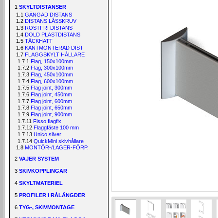
1
SKYLTDISTANSER
1.1
GÄNGAD DISTANS
1.2
DISTANS LÅSSKRUV
1.3
ROSTFRI DISTANS
1.4
DOLD PLASTDISTANS
1.5
TÄCKHATT
1.6
KANTMONTERAD DIST
1.7
FLAGGSKYLT HÅLLARE
1.7.1
Flag, 150x100mm
1.7.2
Flag, 300x100mm
1.7.3
Flag, 450x100mm
1.7.4
Flag, 600x100mm
1.7.5
Flag joint, 300mm
1.7.6
Flag joint, 450mm
1.7.7
Flag joint, 600mm
1.7.8
Flag joint, 650mm
1.7.9
Flag joint, 900mm
1.7.11
Fisso flagfix
1.7.12
Flaggfäste 100 mm
1.7.13
Unico silver
1.7.14
QuickMini skivhållare
1.8
MONTÖR-/LAGER-FÖRP.
2
VAJER SYSTEM
3
SKIVKOPPLINGAR
4
SKYLTMATERIEL
5
PROFILER I RÅLÄNGDER
6
TYG-, SKIVMONTAGE