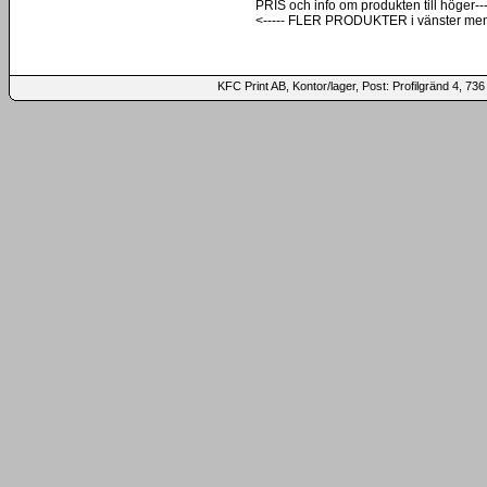
PRIS och info om produkten till höger---
<----- FLER PRODUKTER i vänster me
KFC Print AB, Kontor/lager, Post: Profilgränd 4,