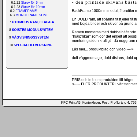
- den printade skivans bäst
6.1.22
Skruv för 5mm
6.1.23
Skruv för 10mm
BackFrame 1000mm modul, 2 profiler m
6.2
FRAMFRAME
6.3
MONOFRAME SLIM
En DOLD ram, att spänna fast eller fäs
7
UTOMHUS RAM, FLAGGA
med böjda bilder och skivor på grund av 
8
SOISTES MODULSYSTEM
Ramen monteras med dubbelhäftande te
"hjälpflikar" som gör det enkelt att posi
9
VÄGVISNINGSSYSTEM
monteringstiden kraftigt - då noggrann
10
SPECIALTILLVERKNING
Läs mer... produktblad och video ---->
dolt väggmontage, dold distans, dold 
PRIS och info om produkten till höger---
<----- FLER PRODUKTER i vänster me
KFC Print AB, Kontor/lager, Post: Profilgränd 4,