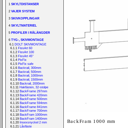
1
SKYLTDISTANSER
2
VAJER SYSTEM
3
SKIVKOPPLINGAR
4
SKYLTMATERIEL
5
PROFILER I RÅLÄNGDER
6
TYG-, SKIVMONTAGE
6.1
DOLT SKIVMONTAGE
6.1.1
FissArt 60
6.1.2
FissArt 100
6.1.3
FissArt 45°
6.1.4
PixFix
6.1.5
PixFix safe
6.1.6
Backrail, 300mm
6.1.7
Backrail, 500mm
6.1.8
Backrail, 1000mm
6.1.9
Backrail, 1500mm
6.1.10
Backrail, 2000mm
6.1.11
Hakfästen, 32-stolpe
6.1.12
BackFrame 297mm
6.1.13
BackFrame 420mm
6.1.14
BackFrame 500mm
6.1.15
BackFrame 594mm
6.1.16
BackFrame 841mm
6.1.17
BackFrame 700mm
6.1.18
BackFram 1000mm
6.1.19
BackFram 1400mm
BackFram 1000 mm
6.1.20
Insexsnyckel 2 mm
6.1.21
Låsfäste