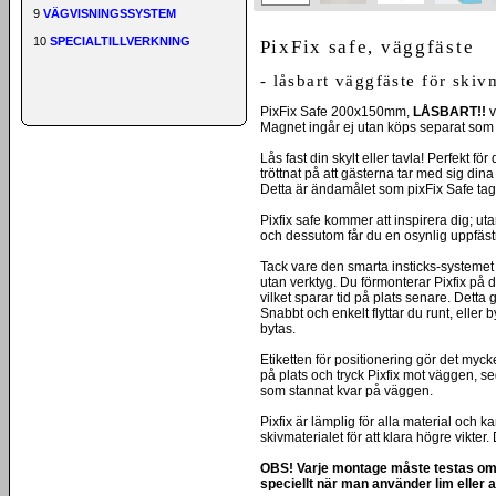
9
VÄGVISNINGSSYSTEM
10
SPECIALTILLVERKNING
PixFix safe, väggfäste
- låsbart väggfäste för skivm
PixFix Safe 200x150mm,
LÅSBART!!
v
Magnet ingår ej utan köps separat som t
Lås fast din skylt eller tavla! Perfekt för
tröttnat på att gästerna tar med sig dina
Detta är ändamålet som pixFix Safe tagi
Pixfix safe kommer att inspirera dig; uta
och dessutom får du en osynlig uppfäst
Tack vare den smarta insticks-systemet 
utan verktyg. Du förmonterar Pixfix på d
vilket sparar tid på plats senare. Detta 
Snabbt och enkelt flyttar du runt, eller 
bytas.
Etiketten för positionering gör det myck
på plats och tryck Pixfix mot väggen, s
som stannat kvar på väggen.
Pixfix är lämplig för alla material och
skivmaterialet för att klara högre vikter
OBS! Varje montage måste testas om d
speciellt när man använder lim eller 