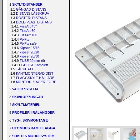
1
SKYLTDISTANSER
1.1
GÄNGAD DISTANS
1.2
DISTANS LÅSSKRUV
1.3
ROSTFRI DISTANS
1.4
DOLD PLASTDISTANS
1.4.1
FissArt 45°
1.4.2
FissArt 60
1.4.3
FissArt 100
1.4.4
PixFix
1.4.5
PixFix safe
1.4.6
Klipser 15/15
1.4.7
klipser 20/20
1.4.8
klipser 20/30
1.4.9
TUBE 20 mm rör
1.4.11
GHOST Komplett
1.5
TÄCKHATT
1.6
KANTMONTERAD DIST
1.7
FLAGGSKYLT HÅLLARE
1.8
MONTÖR-/LAGER-FÖRP.
2
VAJER SYSTEM
3
SKIVKOPPLINGAR
4
SKYLTMATERIEL
5
PROFILER I RÅLÄNGDER
6
TYG-, SKIVMONTAGE
7
UTOMHUS RAM, FLAGGA
8
SOISTES MODULSYSTEM