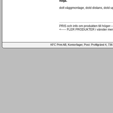
noga.
dolt väggmontage, dold distans, dold u
PRIS och info om produkten till höger---
<----- FLER PRODUKTER i vänster me
KFC Print AB, Kontor/lager, Post: Profilgränd 4,