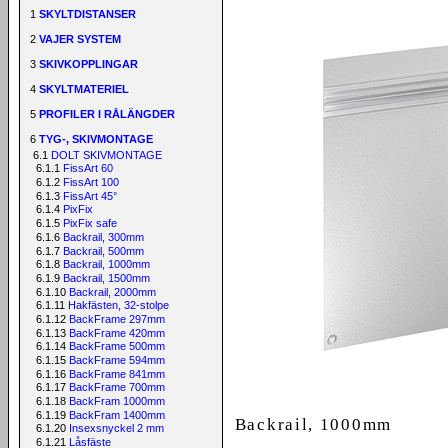
1
SKYLTDISTANSER
2
VAJER SYSTEM
3
SKIVKOPPLINGAR
4
SKYLTMATERIEL
5
PROFILER I RÅLÄNGDER
6
TYG-, SKIVMONTAGE
6.1
DOLT SKIVMONTAGE
6.1.1
FissArt 60
6.1.2
FissArt 100
6.1.3
FissArt 45°
6.1.4
PixFix
6.1.5
PixFix safe
6.1.6
Backrail, 300mm
6.1.7
Backrail, 500mm
6.1.8
Backrail, 1000mm
6.1.9
Backrail, 1500mm
6.1.10
Backrail, 2000mm
6.1.11
Hakfästen, 32-stolpe
6.1.12
BackFrame 297mm
6.1.13
BackFrame 420mm
6.1.14
BackFrame 500mm
6.1.15
BackFrame 594mm
6.1.16
BackFrame 841mm
6.1.17
BackFrame 700mm
6.1.18
BackFram 1000mm
6.1.19
BackFram 1400mm
Backrail, 1000mm
6.1.20
Insexsnyckel 2 mm
6.1.21
Låsfäste