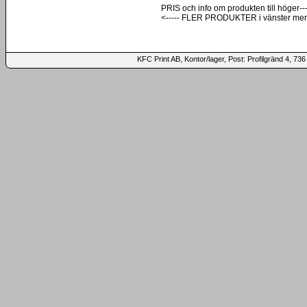
PRIS och info om produkten till höger---
<----- FLER PRODUKTER i vänster me
KFC Print AB, Kontor/lager, Post: Profilgränd 4,