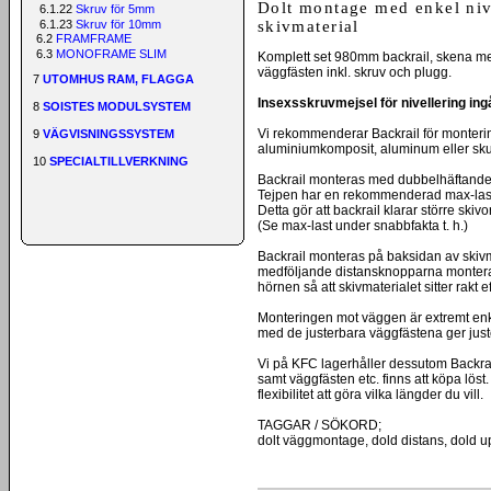
Dolt montage med enkel nive
6.1.22
Skruv för 5mm
6.1.23
Skruv för 10mm
skivmaterial
6.2
FRAMFRAME
6.3
MONOFRAME SLIM
Komplett set 980mm backrail, skena med
väggfästen inkl. skruv och plugg.
7
UTOMHUS RAM, FLAGGA
Insexsskruvmejsel för nivellering ingå
8
SOISTES MODULSYSTEM
Vi rekommenderar Backrail för monterin
9
VÄGVISNINGSSYSTEM
aluminiumkomposit, aluminum eller s
10
SPECIALTILLVERKNING
Backrail monteras med dubbelhäftande 
Tejpen har en rekommenderad max-last
Detta gör att backrail klarar större skiv
(Se max-last under snabbfakta t. h.)
Backrail monteras på baksidan av skiv
medföljande distansknopparna montera
hörnen så att skivmaterialet sitter rakt e
Monteringen mot väggen är extremt enk
med de justerbara väggfästena ger jus
Vi på KFC lagerhåller dessutom Backrail
samt väggfästen etc. finns att köpa löst. 
flexibilitet att göra vilka längder du vill.
TAGGAR / SÖKORD;
dolt väggmontage, dold distans, dold 