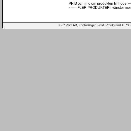
PRIS och info om produkten till höger---
<----- FLER PRODUKTER i vänster me
KFC Print AB, Kontor/lager, Post: Profilgränd 4,