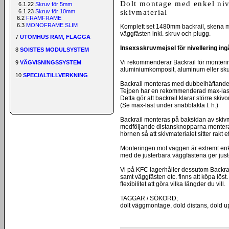
Dolt montage med enkel nive
6.1.22
Skruv för 5mm
6.1.23
Skruv för 10mm
skivmaterial
6.2
FRAMFRAME
6.3
MONOFRAME SLIM
Komplett set 1480mm backrail, skena me
väggfästen inkl. skruv och plugg.
7
UTOMHUS RAM, FLAGGA
Insexsskruvmejsel för nivellering ingå
8
SOISTES MODULSYSTEM
Vi rekommenderar Backrail för monterin
9
VÄGVISNINGSSYSTEM
aluminiumkomposit, aluminum eller s
10
SPECIALTILLVERKNING
Backrail monteras med dubbelhäftande 
Tejpen har en rekommenderad max-last
Detta gör att backrail klarar större skiv
(Se max-last under snabbfakta t. h.)
Backrail monteras på baksidan av skiv
medföljande distansknopparna montera
hörnen så att skivmaterialet sitter rakt e
Monteringen mot väggen är extremt enk
med de justerbara väggfästena ger jus
Vi på KFC lagerhåller dessutom Backrail
samt väggfästen etc. finns att köpa löst. 
flexibilitet att göra vilka längder du vill.
TAGGAR / SÖKORD;
dolt väggmontage, dold distans, dold 