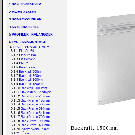
1
SKYLTDISTANSER
2
VAJER SYSTEM
3
SKIVKOPPLINGAR
4
SKYLTMATERIEL
5
PROFILER I RÅLÄNGDER
6
TYG-, SKIVMONTAGE
6.1
DOLT SKIVMONTAGE
6.1.1
FissArt 60
6.1.2
FissArt 100
6.1.3
FissArt 45°
6.1.4
PixFix
6.1.5
PixFix safe
6.1.6
Backrail, 300mm
6.1.7
Backrail, 500mm
6.1.8
Backrail, 1000mm
6.1.9
Backrail, 1500mm
6.1.10
Backrail, 2000mm
6.1.11
Hakfästen, 32-stolpe
6.1.12
BackFrame 297mm
6.1.13
BackFrame 420mm
6.1.14
BackFrame 500mm
6.1.15
BackFrame 594mm
6.1.16
BackFrame 841mm
6.1.17
BackFrame 700mm
6.1.18
BackFram 1000mm
6.1.19
BackFram 1400mm
Backrail, 1500mm
6.1.20
Insexsnyckel 2 mm
6.1.21
Låsfäste