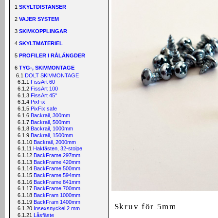
1
SKYLTDISTANSER
2
VAJER SYSTEM
3
SKIVKOPPLINGAR
4
SKYLTMATERIEL
5
PROFILER I RÅLÄNGDER
6
TYG-, SKIVMONTAGE
6.1
DOLT SKIVMONTAGE
6.1.1
FissArt 60
6.1.2
FissArt 100
6.1.3
FissArt 45°
6.1.4
PixFix
6.1.5
PixFix safe
6.1.6
Backrail, 300mm
6.1.7
Backrail, 500mm
6.1.8
Backrail, 1000mm
6.1.9
Backrail, 1500mm
6.1.10
Backrail, 2000mm
6.1.11
Hakfästen, 32-stolpe
6.1.12
BackFrame 297mm
6.1.13
BackFrame 420mm
6.1.14
BackFrame 500mm
6.1.15
BackFrame 594mm
6.1.16
BackFrame 841mm
6.1.17
BackFrame 700mm
6.1.18
BackFram 1000mm
6.1.19
BackFram 1400mm
Skruv för 5mm
6.1.20
Insexsnyckel 2 mm
6.1.21
Låsfäste