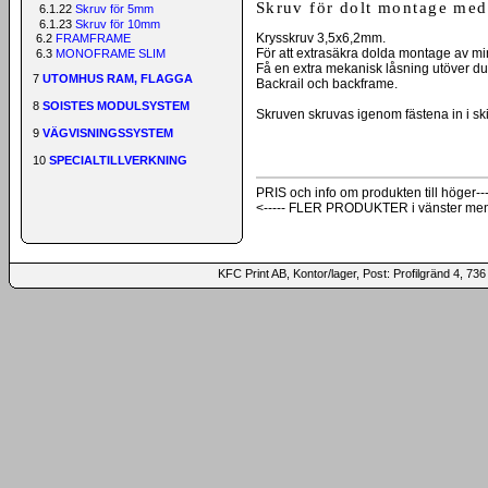
Skruv för dolt montage me
6.1.22
Skruv för 5mm
6.1.23
Skruv för 10mm
Krysskruv 3,5x6,2mm.
6.2
FRAMFRAME
För att extrasäkra dolda montage av min
6.3
MONOFRAME SLIM
Få en extra mekanisk låsning utöver dubb
7
UTOMHUS RAM, FLAGGA
Backrail och backframe.
8
SOISTES MODULSYSTEM
Skruven skruvas igenom fästena in i ski
9
VÄGVISNINGSSYSTEM
10
SPECIALTILLVERKNING
PRIS och info om produkten till höger---
<----- FLER PRODUKTER i vänster me
KFC Print AB, Kontor/lager, Post: Profilgränd 4,