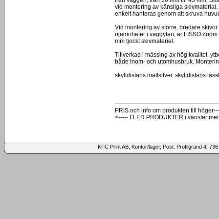
vid montering av känsliga skivmaterial
enkelt hanteras genom att skruva huvudet
Vid montering av större, bredare skivor 
ojämnheter i väggytan, är FISSO Zoom rät
mm tjockt skivmateriel.
Tillverkad i mässing av hög kvalitet, yt
både inom- och utomhusbruk. Montering
skyltdistans mattsilver, skyltdistans låss
PRIS och info om produkten till höger---
<----- FLER PRODUKTER i vänster me
KFC Print AB, Kontor/lager, Post: Profilgränd 4,