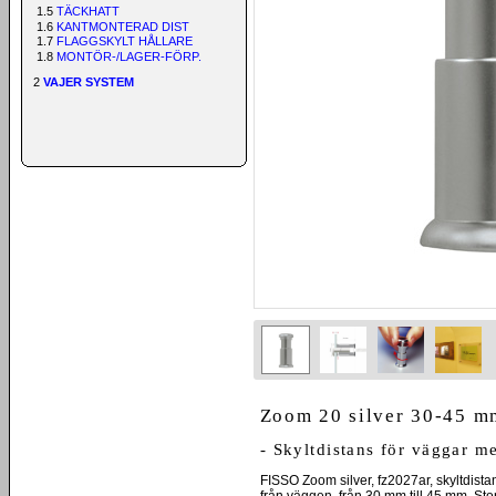
1.5
TÄCKHATT
1.6
KANTMONTERAD DIST
1.7
FLAGGSKYLT HÅLLARE
1.8
MONTÖR-/LAGER-FÖRP.
2
VAJER SYSTEM
Zoom 20 silver 30-45 m
- Skyltdistans för väggar m
FISSO Zoom silver, fz2027ar, skyltdistan
från väggen, från 30 mm till 45 mm. Sto