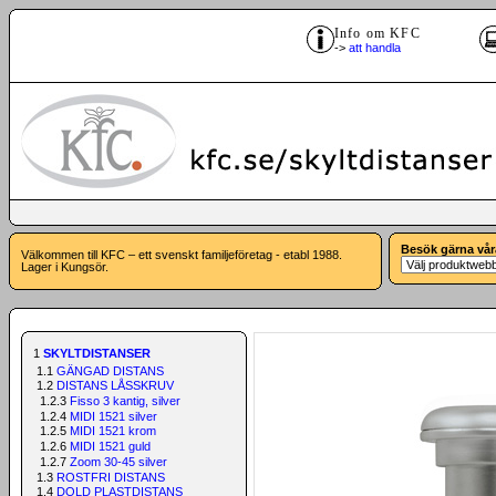
Info om KFC
->
att handla
Besök gärna vår
Välkommen till KFC – ett svenskt familjeföretag - etabl 1988.
Lager i Kungsör.
1
SKYLTDISTANSER
1.1
GÄNGAD DISTANS
1.2
DISTANS LÅSSKRUV
1.2.3
Fisso 3 kantig, silver
1.2.4
MIDI 1521 silver
1.2.5
MIDI 1521 krom
1.2.6
MIDI 1521 guld
1.2.7
Zoom 30-45 silver
1.3
ROSTFRI DISTANS
1.4
DOLD PLASTDISTANS