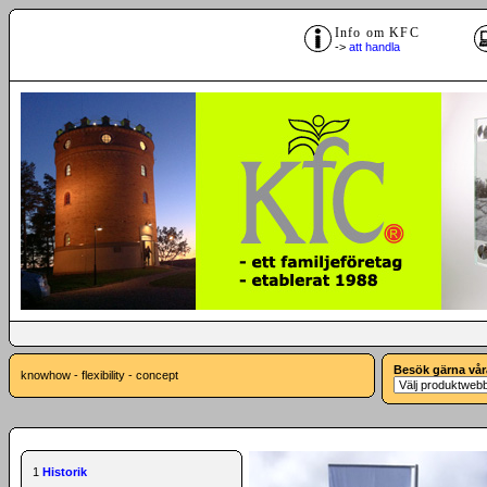
Info om KFC
->
att handla
Besök gärna vår
knowhow - flexibility - concept
1
Historik