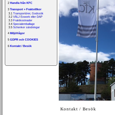
2
Handla från KFC
3
Transport + Fraktvillkor
3.1
Transportörer, Godssök
3.2
VÄLJ Exwork eller DAP
3.3
Fraktkostnader
3.4
Specialemballage
3.5
Schenker sändningar
4
Miljöfrågor
5
GDPR och COOKIES
6
Kontakt / Besök
Kontakt / Besök