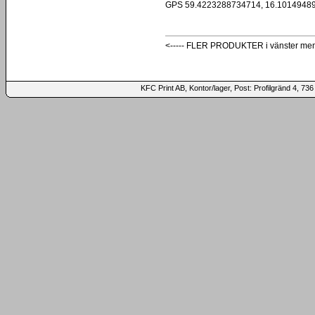
GPS 59.4223288734714, 16.1014948
<----- FLER PRODUKTER i vänster me
KFC Print AB, Kontor/lager, Post: Profilgränd 4,