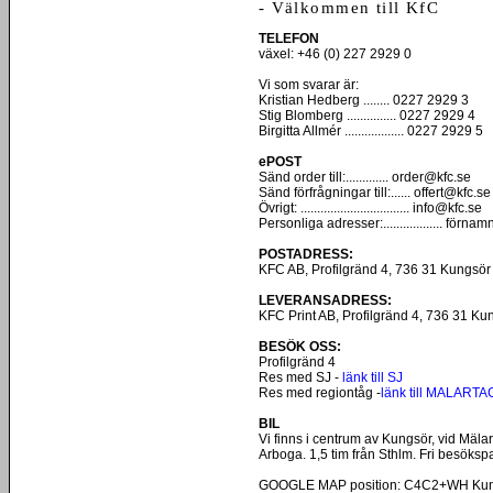
- Välkommen till KfC
TELEFON
växel: +46 (0) 227 2929 0
Vi som svarar är:
Kristian Hedberg ........ 0227 2929 3
Stig Blomberg ............... 0227 2929 4
Birgitta Allmér .................. 0227 2929 5
ePOST
Sänd order till:............. order@kfc.se
Sänd förfrågningar till:...... offert@kfc.se
Övrigt: ................................. info@kfc.se
Personliga adresser:.................. för
POSTADRESS:
KFC AB, Profilgränd 4, 736 31 Kungsör
LEVERANSADRESS:
KFC Print AB, Profilgränd 4, 736 31 Ku
BESÖK OSS:
Profilgränd 4
Res med SJ -
länk till SJ
Res med regiontåg -
länk till MALARTA
BIL
Vi finns i centrum av Kungsör, vid Mäla
Arboga. 1,5 tim från Sthlm. Fri besöksp
GOOGLE MAP position: C4C2+WH Kungsö