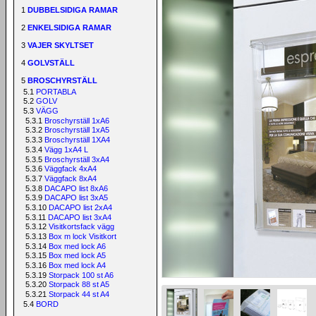
1
DUBBELSIDIGA RAMAR
2
ENKELSIDIGA RAMAR
3
VAJER SKYLTSET
4
GOLVSTÄLL
5
BROSCHYRSTÄLL
5.1
PORTABLA
5.2
GOLV
5.3
VÄGG
5.3.1
Broschyrställ 1xA6
5.3.2
Broschyrställ 1xA5
5.3.3
Broschyrställ 1XA4
5.3.4
Vägg 1xA4 L
5.3.5
Broschyrställ 3xA4
5.3.6
Väggfack 4xA4
5.3.7
Väggfack 8xA4
5.3.8
DACAPO list 8xA6
5.3.9
DACAPO list 3xA5
5.3.10
DACAPO list 2xA4
5.3.11
DACAPO list 3xA4
5.3.12
Visitkortsfack vägg
5.3.13
Box m lock Visitkort
5.3.14
Box med lock A6
5.3.15
Box med lock A5
5.3.16
Box med lock A4
5.3.19
Storpack 100 st A6
5.3.20
Storpack 88 st A5
5.3.21
Storpack 44 st A4
5.4
BORD