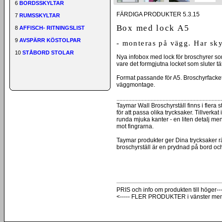
6
BORDSSKYLTAR
FÄRDIGA PRODUKTER 5.3.15
7
RUMSSKYLTAR
Box med lock A5
8
AFFISCH- RITNINGSLIST
9
AVSPÄRR KÖSTOLPAR
- monteras på vägg. Har sk
10
STÅBORD STOLAR
Nya infobox med lock för broschyrer som
vare det formgjutna locket som sluter tä
Format passande för A5. Broschyrfacket
väggmontage.
.......................................................................
Taymar Wall Broschyrställ finns i flera s
för att passa olika trycksaker. Tillverka
runda mjuka kanter - en liten detalj men
mot fingrarna.
Taymar produkter ger Dina trycksaker r
broschyrställ är en prydnad på bord oc
PRIS och info om produkten till höger---
<----- FLER PRODUKTER i vänster me