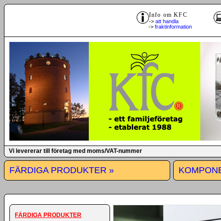
Info om KFC
->
att handla
->
fraktinformation
Vi levererar till företag med moms/VAT-nummer
FÄRDIGA PRODUKTER »
KOMPONE
FÄRDIGA PRODUKTER