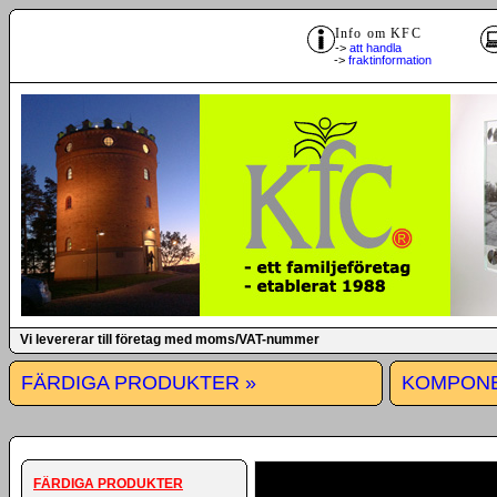
Info om KFC
->
att handla
->
fraktinformation
Vi levererar till företag med moms/VAT-nummer
FÄRDIGA PRODUKTER »
KOMPONE
FÄRDIGA PRODUKTER