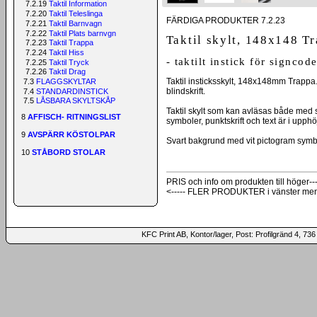
7.2.19
Taktil Information
7.2.20
Taktil Teleslinga
FÄRDIGA PRODUKTER 7.2.23
7.2.21
Taktil Barnvagn
7.2.22
Taktil Plats barnvgn
Taktil skylt, 148x148 T
7.2.23
Taktil Trappa
7.2.24
Taktil Hiss
- taktilt instick för signcod
7.2.25
Taktil Tryck
7.2.26
Taktil Drag
Taktil insticksskylt, 148x148mm Trappa
7.3
FLAGGSKYLTAR
blindskrift.
7.4
STANDARDINSTICK
7.5
LÅSBARA SKYLTSKÅP
Taktil skylt som kan avläsas både med 
8
AFFISCH- RITNINGSLIST
symboler, punktskrift och text är i upphöjd
9
AVSPÄRR KÖSTOLPAR
Svart bakgrund med vit pictogram symb
10
STÅBORD STOLAR
PRIS och info om produkten till höger---
<----- FLER PRODUKTER i vänster me
KFC Print AB, Kontor/lager, Post: Profilgränd 4,