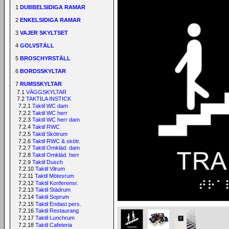
1
DUBBELSIDIGA RAMAR
2
ENKELSIDIGA RAMAR
3
VAJER SKYLTSET
4
GOLVSTÄLL
5
BROSCHYRSTÄLL
6
BORDSSKYLTAR
7
RUMSSKYLTAR
7.1
VÄGGSKYLTAR
7.2
TAKTILA INSTICK
7.2.1
Taktil WC dam
7.2.2
Taktil WC herr
7.2.3
Taktil WC herr dam
7.2.4
Taktil RWC
7.2.5
Taktil Skötrum
7.2.6
Taktil RWC & skötr.
7.2.7
Taktil Omkläd. dam
7.2.8
Taktil Omkläd. herr
7.2.9
Taktil Dusch
7.2.10
Taktil Vilrum
7.2.11
Taktil Mötesrum
7.2.12
Taktil Konferensr.
7.2.13
Taktil Städrum
7.2.14
Taktil Soprum
7.2.15
Taktil Endast pers.
7.2.16
Taktil Restaurang
7.2.17
Taktil Lunchrum
7.2.18
Taktil Cafeteria