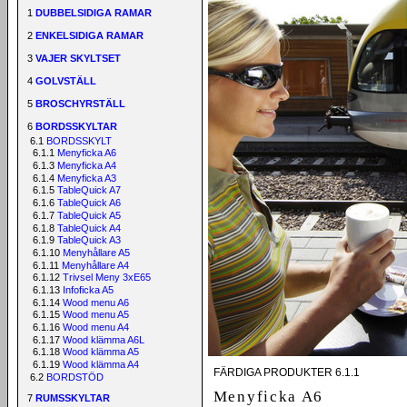
1
DUBBELSIDIGA RAMAR
2
ENKELSIDIGA RAMAR
3
VAJER SKYLTSET
4
GOLVSTÄLL
5
BROSCHYRSTÄLL
6
BORDSSKYLTAR
6.1
BORDSSKYLT
6.1.1
Menyficka A6
6.1.3
Menyficka A4
6.1.4
Menyficka A3
6.1.5
TableQuick A7
6.1.6
TableQuick A6
6.1.7
TableQuick A5
6.1.8
TableQuick A4
6.1.9
TableQuick A3
6.1.10
Menyhållare A5
6.1.11
Menyhållare A4
6.1.12
Trivsel Meny 3xE65
6.1.13
Infoficka A5
6.1.14
Wood menu A6
6.1.15
Wood menu A5
6.1.16
Wood menu A4
6.1.17
Wood klämma A6L
6.1.18
Wood klämma A5
6.1.19
Wood klämma A4
FÄRDIGA PRODUKTER 6.1.1
6.2
BORDSTÖD
Menyficka A6
7
RUMSSKYLTAR