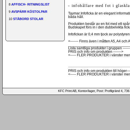
8
AFFISCH- RITNINGSLIST
- infohållare med fot i glaskl
9
AVSPÄRR KÖSTOLPAR
Taymar Infoficka är en elegant informat
båda håll.
10
STÅBORD STOLAR
Produkten består av en fot med ett spår i 
Budskapet förs in i den dubbelvikta fick
Infofickan är 0,4 mm tjock av polystyren
<------- Finns även i måtten A5, A4 och 
______________________________
Lista samtliga produkter i gruppen ------
PRIS och info om produkten ------->
<----- FLER PRODUKTER i vänster me
PRIS och info om produkten till höger---
<----- FLER PRODUKTER i vänster me
KFC Print AB, Kontor/lager, Post: Profilgränd 4,