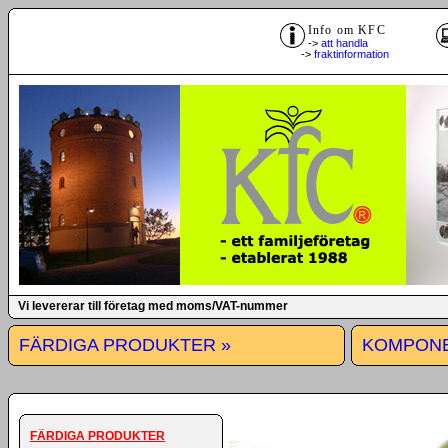
Info om KFC
->
att handla
->
fraktinformation
Vi levererar till företag med moms/VAT-nummer
FÄRDIGA PRODUKTER »
KOMPONE
FÄRDIGA PRODUKTER