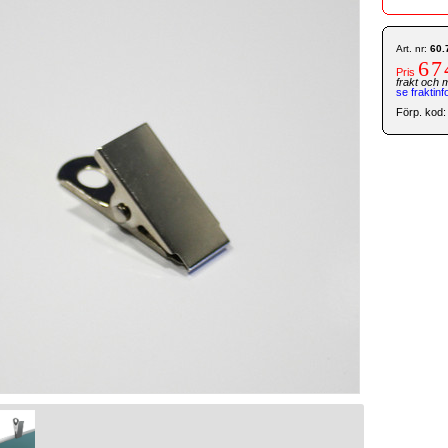
Art. nr:
60.
67
Pris
frakt och 
se fraktinf
Förp. ko