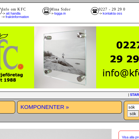
Info om KFC
Mina Sidor
0227 - 29 29 0
->
att handla
->
logga in
->
kontakta oss
>
fraktinformation
|
STAR
KOMPONENTER »
Visa alla p