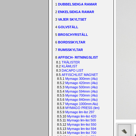
1
DUBBELSIDIGA RAMAR
2
ENKELSIDIGA RAMAR
3
VAJER SKYLTSET
4
GOLVSTÄLL
5
BROSCHYRSTÄLL
6
BORDSSKYLTAR
7
RUMSSKYLTAR
8
AFFISCH- RITNINGSLIST
8.1
TRÄLISTER
8.2
KLÄMLIST
8.3
DACAPO LIST
8.5
AFFISCHLIST MAGNET
8.5.1
Mymago 300mm (Alu)
8.5.2
Mymago 420mm (Alu)
8.5.3
Mymago 500mm (Alu)
8.5.4
Mymago 594mm (Alu)
8.5.5
Mymago 700mm (Alu)
8.5.6
Mymago 840mm (Alu)
8.5.7
Mymago 1000mm Alu)
8.5.8
MYMAGO PRESS (lim)
8.5.9
Mymago lim-list 297
8.5.10
Mymago lim-list 420
8.5.11
Mymago lim-list 500
8.5.12
Mymago lim-list 550
8.5.13
Mymago lim-list 594
8.5.14
Mymago lim-list 700