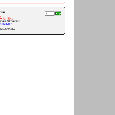
7456
4
kr / förp
moms tillkommer.
ormation »
d: MGSHKMC