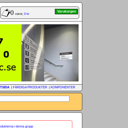
0
Varukorgen
varor,
0 kr
TSIDA
|
FÄRDIGA PRODUKTER
|
KOMPONENTER
rodukterna i denna grupp