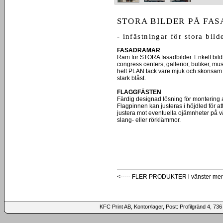
STORA BILDER PÅ FAS
- infästningar för stora bil
FASADRAMAR
Ram för STORA fasadbilder. Enkelt bild
congress centers, gallerior, butiker, 
helt PLAN tack vare mjuk och skonsam i
stark blåst.
FLAGGFÄSTEN
Färdig designad lösning för montering a
Flagpinnen kan justeras i höjdled för a
justera mot eventuella ojämnheter på 
slang- eller rörklämmor.
<----- FLER PRODUKTER i vänster me
KFC Print AB, Kontor/lager, Post: Profilgränd 4,