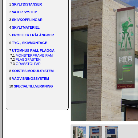
1
SKYLTDISTANSER
2
VAJER SYSTEM
3
SKIVKOPPLINGAR
4
SKYLTMATERIEL
5
PROFILER I RÅLÄNGDER
6
TYG-, SKIVMONTAGE
7
UTOMHUS RAM, FLAGGA
7.1
MONSTERFRAME RAM
7.2
FLAGGFÄSTEN
7.3
GRÄSSTOLPAR
8
SOISTES MODULSYSTEM
9
VÄGVISNINGSSYSTEM
10
SPECIALTILLVERKNING