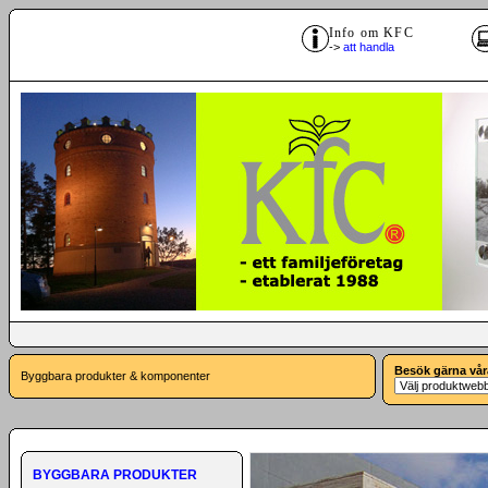
Info om KFC
->
att handla
Besök gärna vår
Byggbara produkter & komponenter
BYGGBARA PRODUKTER