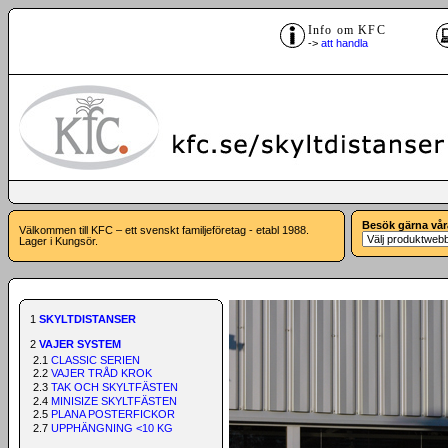
Info om KFC
->
att handla
Besök gärna vår
Välkommen till KFC – ett svenskt familjeföretag - etabl 1988.
Lager i Kungsör.
1
SKYLTDISTANSER
2
VAJER SYSTEM
2.1
CLASSIC SERIEN
2.2
VAJER TRÅD KROK
2.3
TAK OCH SKYLTFÄSTEN
2.4
MINISIZE SKYLTFÄSTEN
2.5
PLANA POSTERFICKOR
2.7
UPPHÄNGNING <10 KG