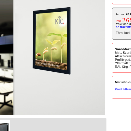
Art. nr:
70.
26
Pris
frakt och 
se fraktinf
Förp. kod:
Snabbfakt
Mtrl.: Svar
Affischfor
Profilbred
Yttermått:
RAL-färg:
Mer info 
Produktbl