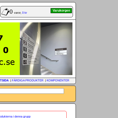
0
Varukorgen
varor,
0 kr
TSIDA
|
FÄRDIGA PRODUKTER
|
KOMPONENTER
rodukterna i denna grupp