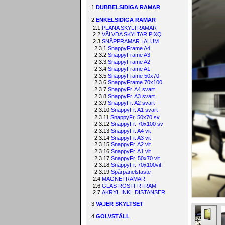
1
DUBBELSIDIGA RAMAR
2
ENKELSIDIGA RAMAR
2.1
PLANA SKYLTRAMAR
2.2
VÄLVDA SKYLTAR PIXQ
2.3
SNÄPPRAMAR I ALUM
2.3.1
SnappyFrame A4
2.3.2
SnappyFrame A3
2.3.3
SnappyFrame A2
2.3.4
SnappyFrame A1
2.3.5
SnappyFrame 50x70
2.3.6
SnappyFrame 70x100
2.3.7
SnappyFr. A4 svart
2.3.8
SnappyFr. A3 svart
2.3.9
SnappyFr. A2 svart
2.3.10
SnappyFr. A1 svart
2.3.11
SnappyFr. 50x70 sv
2.3.12
SnappyFr. 70x100 sv
2.3.13
SnappyFr. A4 vit
2.3.14
SnappyFr. A3 vit
2.3.15
SnappyFr. A2 vit
2.3.16
SnappyFr. A1 vit
2.3.17
SnappyFr. 50x70 vit
2.3.18
SnappyFr. 70x100vit
2.3.19
Spårpanelsfäste
2.4
MAGNETRAMAR
2.6
GLAS ROSTFRI RAM
2.7
AKRYL INKL DISTANSER
3
VAJER SKYLTSET
4
GOLVSTÄLL