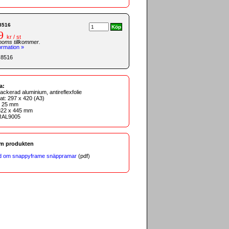
8516
9
kr / st
moms tillkommer.
ormation »
 8516
a:
tlackerad aluminium, antireflexfolie
mat: 297 x 420 (A3)
d: 25 mm
 322 x 445 mm
 RAL9005
om produkten
ad om snappyframe snäppramar
(pdf)