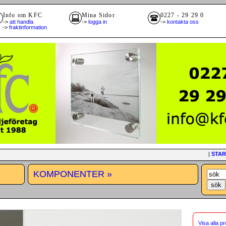
Info om KFC
Mina Sidor
0227 - 29 29 0
->
att handla
->
logga in
->
kontakta oss
>
fraktinformation
|
STAR
KOMPONENTER »
Visa alla p