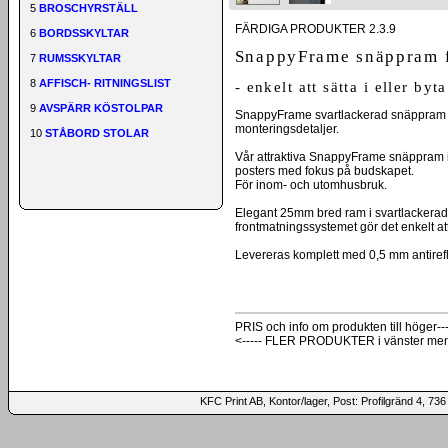
5
BROSCHYRSTÄLL
FÄRDIGA PRODUKTER 2.3.9
6
BORDSSKYLTAR
SnappyFrame snäppram 
7
RUMSSKYLTAR
8
AFFISCH- RITNINGSLIST
- enkelt att sätta i eller by
9
AVSPÄRR KÖSTOLPAR
SnappyFrame svartlackerad snäppram för 
monteringsdetaljer.
10
STÅBORD STOLAR
Vår attraktiva SnappyFrame snäppram i 
posters med fokus på budskapet.
För inom- och utomhusbruk.
Elegant 25mm bred ram i svartlackerad 
frontmatningssystemet gör det enkelt att
Levereras komplett med 0,5 mm antirefl
PRIS och info om produkten till höger---
<----- FLER PRODUKTER i vänster me
KFC Print AB, Kontor/lager, Post: Profilgränd 4,