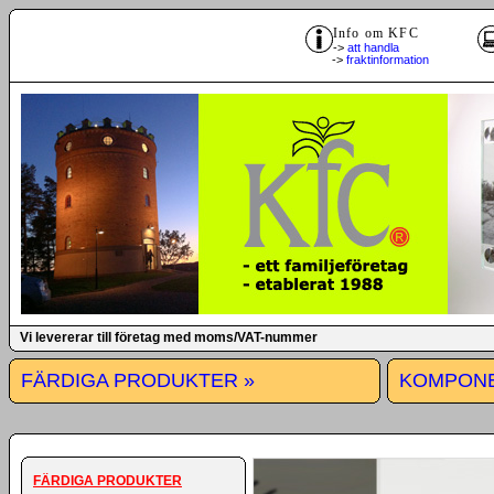
Info om KFC
->
att handla
->
fraktinformation
Vi levererar till företag med moms/VAT-nummer
FÄRDIGA PRODUKTER »
KOMPONE
FÄRDIGA PRODUKTER