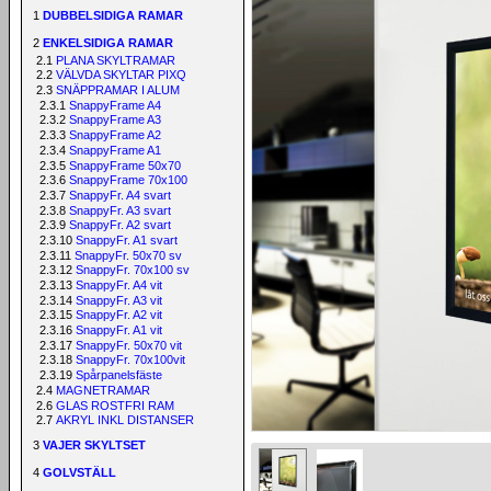
1
DUBBELSIDIGA RAMAR
2
ENKELSIDIGA RAMAR
2.1
PLANA SKYLTRAMAR
2.2
VÄLVDA SKYLTAR PIXQ
2.3
SNÄPPRAMAR I ALUM
2.3.1
SnappyFrame A4
2.3.2
SnappyFrame A3
2.3.3
SnappyFrame A2
2.3.4
SnappyFrame A1
2.3.5
SnappyFrame 50x70
2.3.6
SnappyFrame 70x100
2.3.7
SnappyFr. A4 svart
2.3.8
SnappyFr. A3 svart
2.3.9
SnappyFr. A2 svart
2.3.10
SnappyFr. A1 svart
2.3.11
SnappyFr. 50x70 sv
2.3.12
SnappyFr. 70x100 sv
2.3.13
SnappyFr. A4 vit
2.3.14
SnappyFr. A3 vit
2.3.15
SnappyFr. A2 vit
2.3.16
SnappyFr. A1 vit
2.3.17
SnappyFr. 50x70 vit
2.3.18
SnappyFr. 70x100vit
2.3.19
Spårpanelsfäste
2.4
MAGNETRAMAR
2.6
GLAS ROSTFRI RAM
2.7
AKRYL INKL DISTANSER
3
VAJER SKYLTSET
4
GOLVSTÄLL