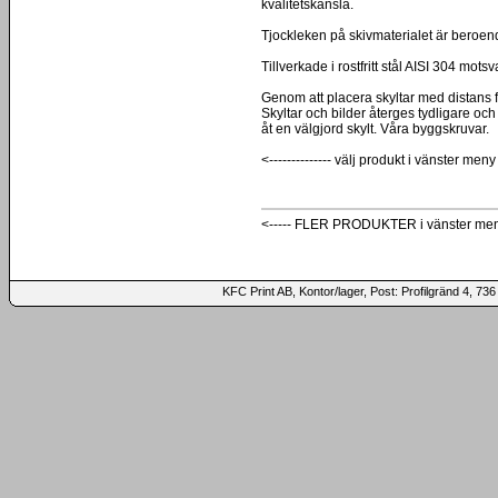
kvalitetskänsla.
Tjockleken på skivmaterialet är beroend
Tillverkade i rostfritt stål AISI 304 mot
Genom att placera skyltar med distans
Skyltar och bilder återges tydligare och 
åt en välgjord skylt. Våra byggskruvar.
<-------------- välj produkt i vänster meny
<----- FLER PRODUKTER i vänster me
KFC Print AB, Kontor/lager, Post: Profilgränd 4,