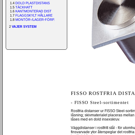
1.4
DOLD PLASTDISTANS
1.5
TÄCKHATT
1.6
KANTMONTERAD DIST
1.7
FLAGGSKYLT HÅLLARE
1.8
MONTÖR-/LAGER-FÖRP.
2
VAJER SYSTEM
FISSO ROSTFRIA DIST
- FISSO Steel-sortimentet
Rostfria distanser ur FISSO Steel-sorti
låsning; skivmaterialet placeras mella
låses med en dold insexskruv.
Väggdistanser i rostfritt stål - för ut
finsvarvade ytor återspeglar det rostfria