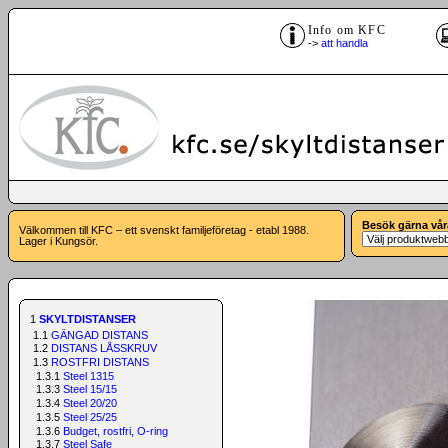
Info om KFC
->
att handla
Besök gärna vår
Välkommen till KFC – ett svenskt familjeföretag - etabl 1988.
Lager i Kungsör.
1
SKYLTDISTANSER
1.1
GÄNGAD DISTANS
1.2
DISTANS LÅSSKRUV
1.3
ROSTFRI DISTANS
1.3.1
Steel 1315
1.3.3
Steel 15/15
1.3.4
Steel 20/20
1.3.5
Steel 25/25
1.3.6
Budget, rostfri, O-ring
1.3.7
Steel Safe