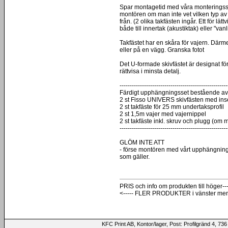
Spar montagetid med våra monteringss
montören om man inte vet vilken typ av 
från. (2 olika takfästen ingår. Ett för lät
både till innertak (akustiktak) eller "va
Takfästet har en skåra för vajern. Där
eller på en vägg. Granska fotot
Det U-formade skivfästet är designat för
rättvisa i minsta detalj.
-----------------------------------------------------
Färdigt upphängningsset bestående av
2 st Fisso UNIVERS skivfästen med ins
2 st takfäste för 25 mm undertaksprofil
2 st 1,5m vajer med vajernippel
2 st takfäste inkl. skruv och plugg (om 
-----------------------------------------------------
GLÖM INTE ATT
- förse montören med vårt upphängningss
som gäller.
PRIS och info om produkten till höger---
<----- FLER PRODUKTER i vänster me
KFC Print AB, Kontor/lager, Post: Profilgränd 4,