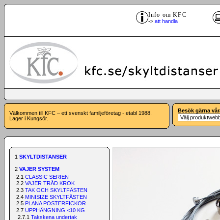
Info om KFC
->
att handla
Besök gärna vår
Välkommen till KFC – ett svenskt familjeföretag - etabl 1988.
Lager i Kungsör.
1
SKYLTDISTANSER
2
VAJER SYSTEM
2.1
CLASSIC SERIEN
2.2
VAJER TRÅD KROK
2.3
TAK OCH SKYLTFÄSTEN
2.4
MINISIZE SKYLTFÄSTEN
2.5
PLANA POSTERFICKOR
2.7
UPPHÄNGNING <10 KG
2.7.1
Takskena undertak