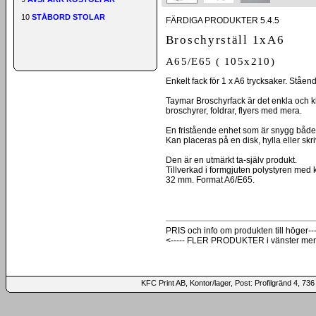
10
STÅBORD STOLAR
FÄRDIGA PRODUKTER 5.4.5
Broschyrställ 1xA6
A65/E65 ( 105x210)
Enkelt fack för 1 x A6 trycksaker. Ståen
Taymar Broschyrfack är det enkla och kl
broschyrer, foldrar, flyers med mera.
En fristående enhet som är snygg både
Kan placeras på en disk, hylla eller skr
Den är en utmärkt ta-själv produkt.
Tillverkad i formgjuten polystyren med
32 mm. Format A6/E65.
PRIS och info om produkten till höger---
<----- FLER PRODUKTER i vänster me
KFC Print AB, Kontor/lager, Post: Profilgränd 4,