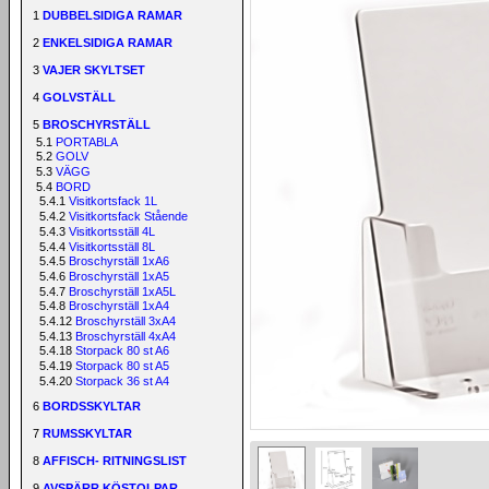
1
DUBBELSIDIGA RAMAR
2
ENKELSIDIGA RAMAR
3
VAJER SKYLTSET
4
GOLVSTÄLL
5
BROSCHYRSTÄLL
5.1
PORTABLA
5.2
GOLV
5.3
VÄGG
5.4
BORD
5.4.1
Visitkortsfack 1L
5.4.2
Visitkortsfack Stående
5.4.3
Visitkortsställ 4L
5.4.4
Visitkortsställ 8L
5.4.5
Broschyrställ 1xA6
5.4.6
Broschyrställ 1xA5
5.4.7
Broschyrställ 1xA5L
5.4.8
Broschyrställ 1xA4
5.4.12
Broschyrställ 3xA4
5.4.13
Broschyrställ 4xA4
5.4.18
Storpack 80 st A6
5.4.19
Storpack 80 st A5
5.4.20
Storpack 36 st A4
6
BORDSSKYLTAR
7
RUMSSKYLTAR
8
AFFISCH- RITNINGSLIST
9
AVSPÄRR KÖSTOLPAR