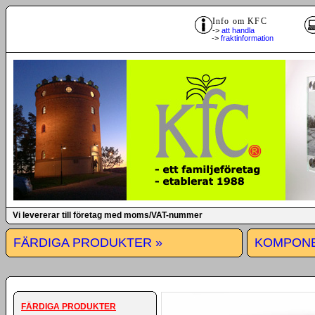
Info om KFC
->
att handla
->
fraktinformation
Vi levererar till företag med moms/VAT-nummer
FÄRDIGA PRODUKTER »
KOMPONE
FÄRDIGA PRODUKTER