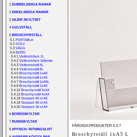
1
DUBBELSIDIGA RAMAR
2
ENKELSIDIGA RAMAR
3
VAJER SKYLTSET
4
GOLVSTÄLL
5
BROSCHYRSTÄLL
5.1
PORTABLA
5.2
GOLV
5.3
VÄGG
5.4
BORD
5.4.1
Visitkortsfack 1L
5.4.2
Visitkortsfack Stående
5.4.3
Visitkortsställ 4L
5.4.4
Visitkortsställ 8L
5.4.5
Broschyrställ 1xA6
5.4.6
Broschyrställ 1xA5
5.4.7
Broschyrställ 1xA5L
5.4.8
Broschyrställ 1xA4
5.4.12
Broschyrställ 3xA4
5.4.13
Broschyrställ 4xA4
5.4.18
Storpack 80 st A6
5.4.19
Storpack 80 st A5
5.4.20
Storpack 36 st A4
6
BORDSSKYLTAR
7
RUMSSKYLTAR
FÄRDIGA PRODUKTER 5.4.7
8
AFFISCH- RITNINGSLIST
Broschyrställ 1xA5 L
9
AVSPÄRR KÖSTOLPAR