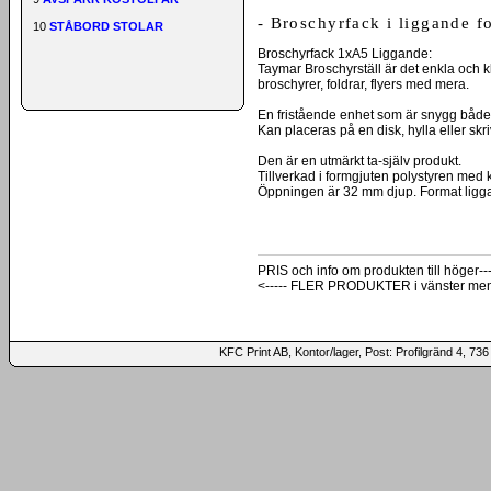
- Broschyrfack i liggande 
10
STÅBORD STOLAR
Broschyrfack 1xA5 Liggande:
Taymar Broschyrställ är det enkla och kl
broschyrer, foldrar, flyers med mera.
En fristående enhet som är snygg både
Kan placeras på en disk, hylla eller skr
Den är en utmärkt ta-själv produkt.
Tillverkad i formgjuten polystyren med k
Öppningen är 32 mm djup. Format ligg
PRIS och info om produkten till höger---
<----- FLER PRODUKTER i vänster me
KFC Print AB, Kontor/lager, Post: Profilgränd 4,