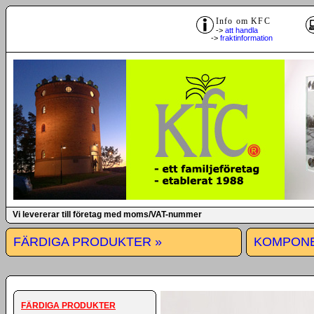
Info om KFC
->
att handla
->
fraktinformation
Vi levererar till företag med moms/VAT-nummer
FÄRDIGA PRODUKTER »
KOMPONE
FÄRDIGA PRODUKTER