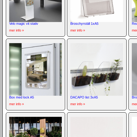
Velo magic vit stativ
Broschyrställ 1xA5
Rea
mer info »
mer info »
mer
Box med lock A5
DACAPO list 3xA5
Bro
mer info »
mer info »
mer