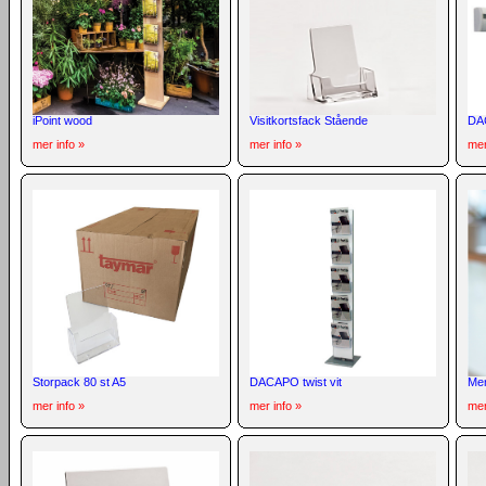
iPoint wood
Visitkortsfack Stående
DA
mer info »
mer info »
mer
Storpack 80 st A5
DACAPO twist vit
Men
mer info »
mer info »
mer