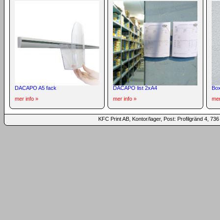
DACAPO A5 fack
DACAPO list 2xA4
Box
mer info »
mer info »
mer
KFC Print AB, Kontor/lager, Post: Profilgränd 4,