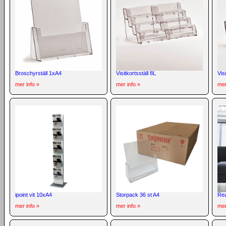
Broschyrställ 1xA4
Visitkortsställ 8L
Vis
mer info »
mer info »
mer
ipoint vit 10xA4
Storpack 36 st A4
Rea
mer info »
mer info »
mer