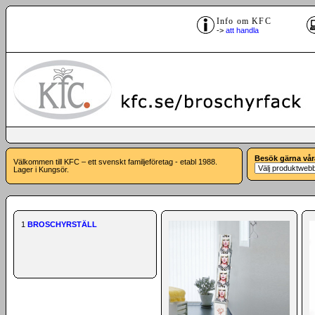
Info om KFC
->
att handla
Besök gärna vår
Välkommen till KFC – ett svenskt familjeföretag - etabl 1988.
Lager i Kungsör.
1
BROSCHYRSTÄLL