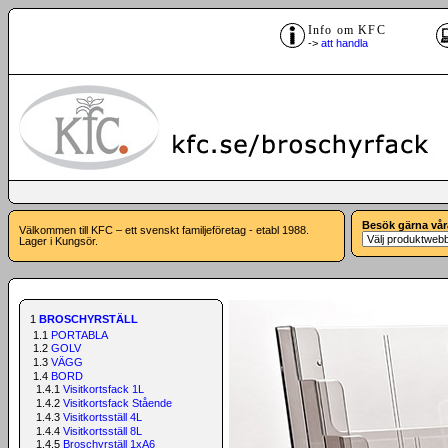
Info om KFC
->
att handla
Besök gärna vår
Välkommen till KFC – ett svenskt familjeföretag - etabl 1988.
Lager i Kungsör.
1
BROSCHYRSTÄLL
1.1
PORTABLA
1.2
GOLV
1.3
VÄGG
1.4
BORD
1.4.1
Visitkortsfack 1L
1.4.2
Visitkortsfack Stående
1.4.3
Visitkortsställ 4L
1.4.4
Visitkortsställ 8L
1.4.5
Broschyrställ 1xA6