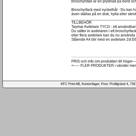
broschyrställ är en prydnad på bord oc
Broschyrfack med nyckelhål - Du kan hä
även ställas på en disk, hylla eller skri
______________________________
TILLBEHÖR
Taymar Avdelare TYCD - ett användbart t
Du sätter in avdelaren i ett broschyrfack
eller flera avdelare kan du nu använda br
Stående A4 blir med en avdelare 2st E
PRIS och info om produkten till höger---
<----- FLER PRODUKTER i vänster me
KFC Print AB, Kontor/lager, Post: Profilgränd 4,