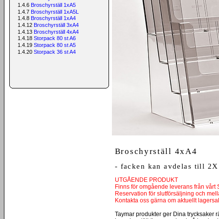
1.4.6
Broschyrställ 1xA5
1.4.7
Broschyrställ 1xA5L
1.4.8
Broschyrställ 1xA4
1.4.12
Broschyrställ 3xA4
1.4.13
Broschyrställ 4xA4
1.4.18
Storpack 80 st A6
1.4.19
Storpack 80 st A5
1.4.20
Storpack 36 st A4
Broschyrställ 4xA4
- facken kan avdelas till 2
UTGÅENDE PRODUKT
Finns för omgående leverans från vårt 
Reservation för slutförsäljning och mell
Kontakta oss gärna om aktuellt lagersa
Taymar produkter ger Dina trycksaker rä