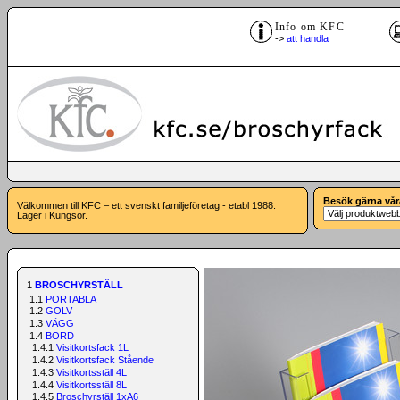
Info om KFC
->
att handla
Besök gärna vår
Välkommen till KFC – ett svenskt familjeföretag - etabl 1988.
Lager i Kungsör.
1
BROSCHYRSTÄLL
1.1
PORTABLA
1.2
GOLV
1.3
VÄGG
1.4
BORD
1.4.1
Visitkortsfack 1L
1.4.2
Visitkortsfack Stående
1.4.3
Visitkortsställ 4L
1.4.4
Visitkortsställ 8L
1.4.5
Broschyrställ 1xA6