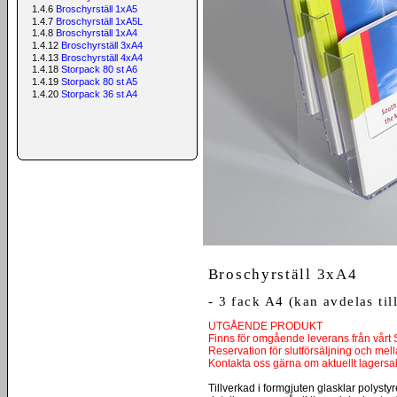
1.4.6
Broschyrställ 1xA5
1.4.7
Broschyrställ 1xA5L
1.4.8
Broschyrställ 1xA4
1.4.12
Broschyrställ 3xA4
1.4.13
Broschyrställ 4xA4
1.4.18
Storpack 80 st A6
1.4.19
Storpack 80 st A5
1.4.20
Storpack 36 st A4
Broschyrställ 3xA4
- 3 fack A4 (kan avdelas ti
UTGÅENDE PRODUKT
Finns för omgående leverans från vårt 
Reservation för slutförsäljning och mell
Kontakta oss gärna om aktuellt lagersa
Tillverkad i formgjuten glasklar polysty