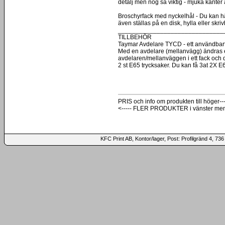
detalj men nog så viktig - mjuka kanter 
Broschyrfack med nyckelhål - Du kan hä
även ställas på en disk, hylla eller skriv
______________________________
TILLBEHÖR
Taymar Avdelare TYCD - ett användbart t
Med en avdelare (mellanvägg) ändras en
avdelaren/mellanväggen i ett fack och 
2 st E65 trycksaker. Du kan få 3at 2X E6
PRIS och info om produkten till höger---
<----- FLER PRODUKTER i vänster me
KFC Print AB, Kontor/lager, Post: Profilgränd 4,