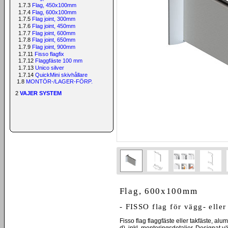
1.7.3
Flag, 450x100mm
1.7.4
Flag, 600x100mm
1.7.5
Flag joint, 300mm
1.7.6
Flag joint, 450mm
1.7.7
Flag joint, 600mm
1.7.8
Flag joint, 650mm
1.7.9
Flag joint, 900mm
1.7.11
Fisso flagfix
1.7.12
Flaggfäste 100 mm
1.7.13
Unico silver
1.7.14
QuickMini skivhållare
1.8
MONTÖR-/LAGER-FÖRP.
2
VAJER SYSTEM
Flag, 600x100mm
- FISSO flag för vägg- eller
Fisso flag flaggfäste eller takfäste, a
d), inkl. monteringsdetaljer. Designat v