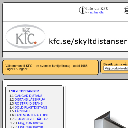
Info om KFC
->
att handla
Besök gärna vår
Välkommen till KFC – ett svenskt familjeföretag - etabl 1988.
Lager i Kungsör.
1
SKYLTDISTANSER
1.1
GÄNGAD DISTANS
1.2
DISTANS LÅSSKRUV
1.3
ROSTFRI DISTANS
1.4
DOLD PLASTDISTANS
1.5
TÄCKHATT
1.6
KANTMONTERAD DIST
1.7
FLAGGSKYLT HÅLLARE
1.7.1
Flag, 150x100mm
1.7.2
Flag, 300x100mm