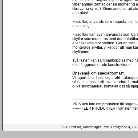
ytbehandlad zamac ger en montering av f
skruvarna syns, 300mm anodiserad alum
abs-plast.
Fisso flag används som flaggskylt för fol
enkelsidigt.
Fisso flag kan även användas som bärand
skyltar som monteras med dubbelhäftand
eller skruvas mot profilen. Ger en stabil k
monterade skyltar, vilket gör att man ka
skyltämne.
Två fästen kan sammankopplas med flag j
eller flaggmonterade konstruktioner.
Önskemål om specialformat?
Vi lagerhåller fisso flag profil i rålän
så om ni önskar ett icke-standardformat 
olika skyltmaterial, kontakta oss så hjälp
PRIS och info om produkten till höger---
<----- FLER PRODUKTER i vänster me
KFC Print AB, Kontor/lager, Post: Profilgränd 4,