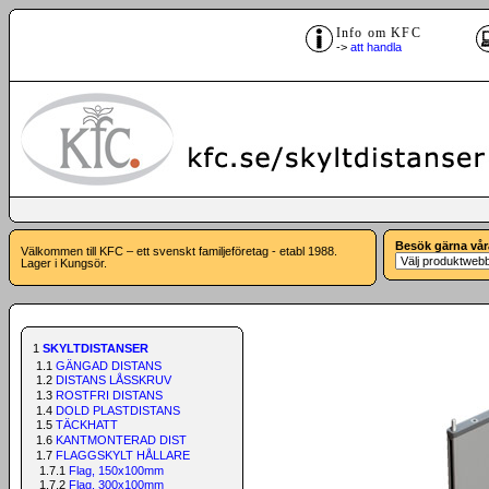
Info om KFC
->
att handla
Besök gärna vår
Välkommen till KFC – ett svenskt familjeföretag - etabl 1988.
Lager i Kungsör.
1
SKYLTDISTANSER
1.1
GÄNGAD DISTANS
1.2
DISTANS LÅSSKRUV
1.3
ROSTFRI DISTANS
1.4
DOLD PLASTDISTANS
1.5
TÄCKHATT
1.6
KANTMONTERAD DIST
1.7
FLAGGSKYLT HÅLLARE
1.7.1
Flag, 150x100mm
1.7.2
Flag, 300x100mm