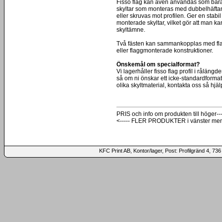
Fisso flag kan även användas som bärand
skyltar som monteras med dubbelhäftand
eller skruvas mot profilen. Ger en stabil k
monterade skyltar, vilket gör att man ka
skyltämne.
Två fästen kan sammankopplas med flag j
eller flaggmonterade konstruktioner.
Önskemål om specialformat?
Vi lagerhåller fisso flag profil i rålän
så om ni önskar ett icke-standardformat 
olika skyltmaterial, kontakta oss så hjälp
PRIS och info om produkten till höger---
<----- FLER PRODUKTER i vänster me
KFC Print AB, Kontor/lager, Post: Profilgränd 4,