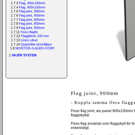
1.7.3
Flag, 450x100mm
1.7.4
Flag, 600x100mm
1.7.5
Flag joint, 300mm
1.7.6
Flag joint, 450mm
1.7.7
Flag joint, 600mm
1.7.8
Flag joint, 650mm
1.7.9
Flag joint, 900mm
1.7.11
Fisso flagfix
1.7.12
Flaggfäste 100 mm
1.7.13
Unico silver
1.7.14
QuickMini skivhållare
1.8
MONTÖR-/LAGER-FÖRP.
2
VAJER SYSTEM
Flag joint, 900mm
- Koppla samma flera flaggs
Fisso flag joint, alu panel 900x100mm 
flaggskyltar.
Fisso flag används som flaggskylt för fol
enkelsidigt.