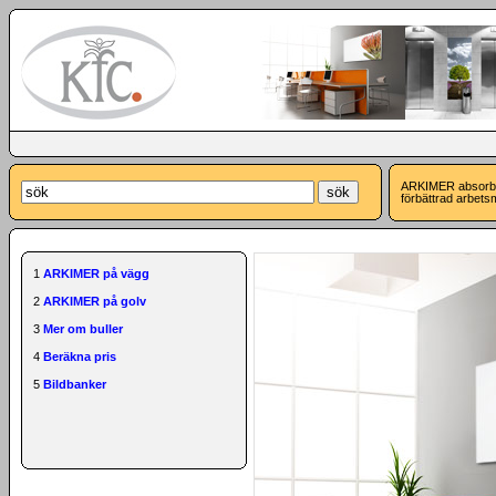
ARKIMER absorbera
förbättrad arbetsm
1
ARKIMER på vägg
2
ARKIMER på golv
3
Mer om buller
4
Beräkna pris
5
Bildbanker