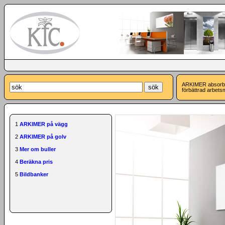
ARKIMER absorbera
förbättrad arbetsm
1
ARKIMER på vägg
2
ARKIMER på golv
3
Mer om buller
4
Beräkna pris
5
Bildbanker