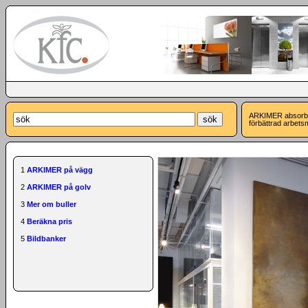
ARKIMER absorbera
förbättrad arbetsm
1
ARKIMER på vägg
2
ARKIMER på golv
3
Mer om buller
4
Beräkna pris
5
Bildbanker